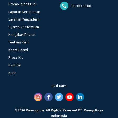
Promo Ruangguru
02130930000
Laporan Kerentanan
Layanan Pengaduan
Syarat & Ketentuan
Kebijakan Privasi
Tentang Kami
Kontak Kami
Press Kit
Bantuan
Karir
Ikuti Kami
©
2026
Ruangguru
.
All Rights Reserved
PT. Ruang Raya
Indonesia