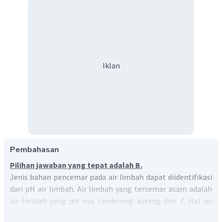
Iklan
Pembahasan
Pilihan jawaban yang tepat adalah B.
Jenis bahan pencemar pada air limbah dapat diidentifikasi
dari pH air limbah. Air limbah yang tercemar asam adalah
air limbah yang pH nya cenderung kurang dari 7. Hal ini
karena sifat asam yang memiliki pH kecil atau kurang dari 7.