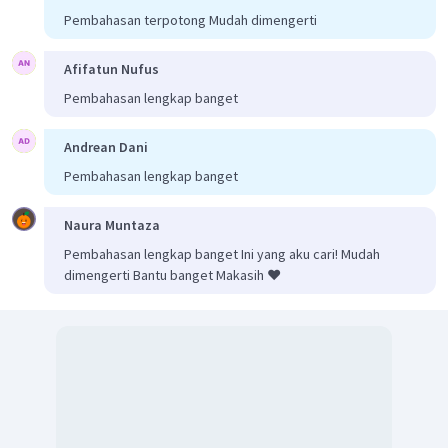
Pembahasan terpotong Mudah dimengerti
Afifatun Nufus
Pembahasan lengkap banget
Andrean Dani
Pembahasan lengkap banget
Naura Muntaza
Pembahasan lengkap banget Ini yang aku cari! Mudah
dimengerti Bantu banget Makasih ❤️