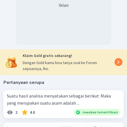
Iklan
Klaim Gold gratis sekarang!
Dengan Gold kamu bisa tanya soal ke Forum
sepuasnya, lho.
Pertanyaan serupa
Suatu hasil analisa menyatakan sebagai berikut: Maka
yang merupakan suatu asam adalah ...
2
4.0
Jawaban terverifikasi