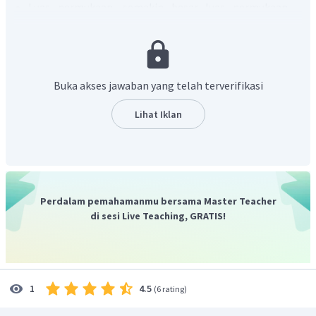
Luas permukaan, semakin besar luas permukaan
(semakin halus keadaan suatu zat) maka laju reaksi
semakin besar
Suhu, semakin tinggi suhu zat yang bereaksi maka
semakin besar energi kinetiknya sehingga laju reaksi
Buka akses jawaban yang telah terverifikasi
semakin besar.
Lihat Iklan
Berdasarkan data pada tabel, percobaan nomor 4 memiliki
bentuk serbuk yang wujudnya lebih halus dibandingkan
bentuk keping yang artinya memiliki luas permukaan lebih
besar dengan konsentrasi dan suhu yang juga lebih besar
dibandingkan percobaan lainnya.
Perdalam pemahamanmu bersama Master Teacher
Jadi, percobaan yang mempunyai laju reaksi paling
di sesi Live Teaching, GRATIS!
besar adalah percobaan nomor 4. Hal ini dikarenakan
percobaan nomor 4 memiliki luas permukaan,
konsentrasi, dan suhu yang paling besar.
4.5
1
(
6 rating
)