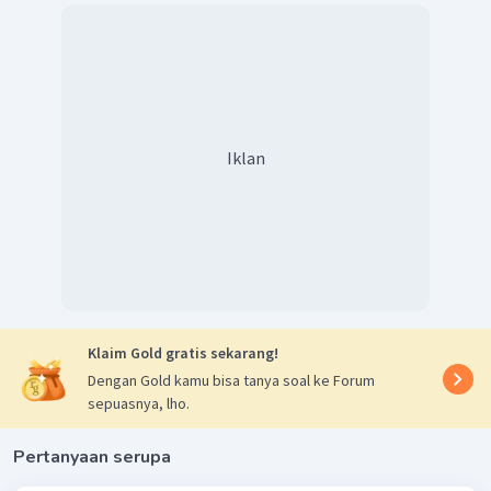
Iklan
Klaim Gold gratis sekarang!
Dengan Gold kamu bisa tanya soal ke Forum
sepuasnya, lho.
Pertanyaan serupa