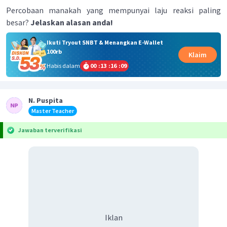
Percobaan manakah yang mempunyai laju reaksi paling
besar?
Jelaskan alasan anda!
Ikuti Tryout SNBT & Menangkan E-Wallet
100rb
Klaim
Habis dalam
00
:
13
:
16
:
09
N. Puspita
Master Teacher
Jawaban terverifikasi
Iklan