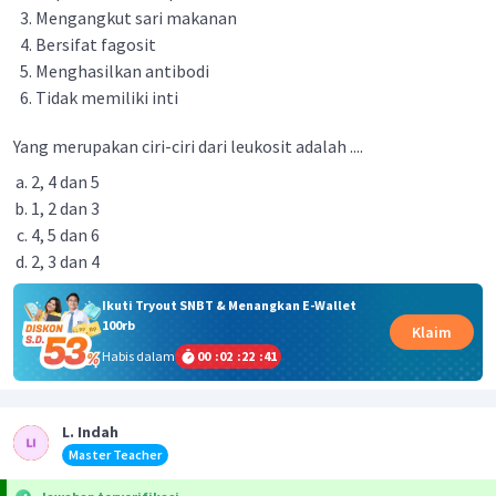
Mengangkut sari makanan
Bersifat fagosit
Menghasilkan antibodi
Tidak memiliki inti
Yang merupakan ciri-ciri dari leukosit adalah ....
2, 4 dan 5
1, 2 dan 3
4, 5 dan 6
2, 3 dan 4
Ikuti Tryout SNBT & Menangkan E-Wallet
100rb
Klaim
Habis dalam
00
:
02
:
22
:
41
L. Indah
Master Teacher