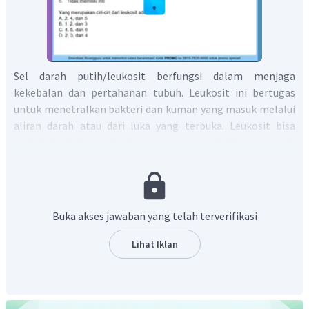
Sel darah putih/leukosit berfungsi dalam menjaga
kekebalan dan pertahanan tubuh. Leukosit ini bertugas
untuk menetralkan bakteri dan kuman yang masuk melalui
aliran darah atau dari luka yang terbuka. Leukosit bisa
melakukan hal tersebut karena mempunyai sifat amoeboid
yang membuatnya dapat bergerak bebas dan sifat
fagositosis atau memangsa bakteri dan sel-sel yang telah
mati.
Sel darah putih memiliki ciri-ciri sebagai berikut:
Buka akses jawaban yang telah terverifikasi
Memiliki inti sel
Lihat Iklan
Dapat keluar dari pembuluh darah (diapedesis)
Bersifat fagosit
Menghasilkan antibodi