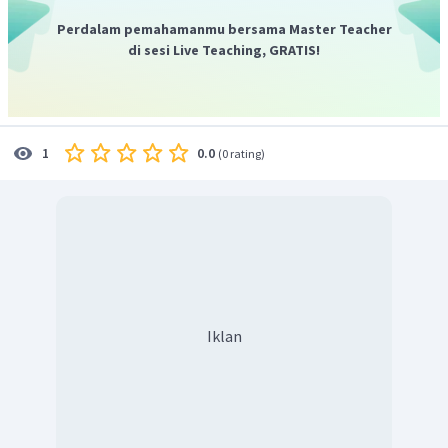
Dengan demikian, jawaban yang tepat adalah A.
Perdalam pemahamanmu bersama Master Teacher
di sesi Live Teaching, GRATIS!
0.0
1
(
0 rating
)
Iklan