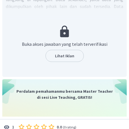
dikumpulkan oleh pihak lain dan sudah tersedia. Data
primer penelitian geografi meliputi; hasil wawancara,
jawaban angket, dan laporan observasi lapangan,
sementara itu
data sekunder penelitian geografi
meliputi; data lembaga survey, jurnal ilmiah, dan buku
referensi.
Buka akses jawaban yang telah terverifikasi
Jadi, jawaban yang tepat adalah A.
Lihat Iklan
Perdalam pemahamanmu bersama Master Teacher
di sesi Live Teaching, GRATIS!
0.0
1
(
0 rating
)