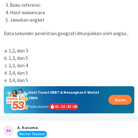
Buku referensi
Hasil wawancara
Jawaban angket
Data sekunder penelitian geografi ditunjukkan oleh angka...
1,2, dan 3
1,3, dan 5
2,3, dan 4
2,4, dan 5
3,4, dan 5
Ikuti Tryout SNBT & Menangkan E-Wallet
100rb
Klaim
Habis dalam
01
:
14
:
32
:
05
A. Kusuma
Master Teacher