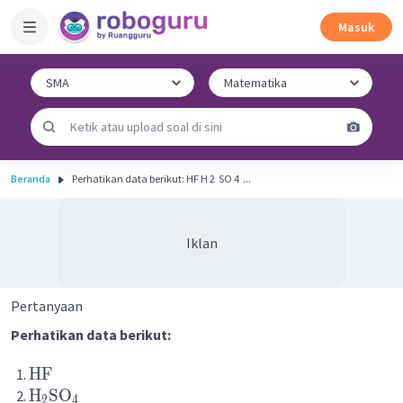
Masuk
Beranda
Perhatikan data berikut: HF H 2 ​ SO 4 ​ ...
Iklan
Pertanyaan
Perhatikan data berikut:
HF
H
SO
2
4