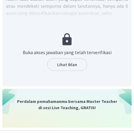
atau mendekati sempurna dalam larutannya, hanya ada 6
asam yang diklasifikasikan sebagai asam kuat, yaitu:
HCl
HBr
HI
HNO
3
Buka akses jawaban yang telah terverifikasi
H
SO
2
4
HClO
4
Lihat Iklan
Basa kuat adalah basa yang dapat terionisasi sempurna
atau mendekati sempurna dalam larutannya. Basa yang
dibentuk dari logam alkali (golongan IA) dan alkali tanah
(golongan IIA) tergolong pada basa kuat, kecuali
Perdalam pemahamanmu bersama Master Teacher
Be
(
OH
)
. Sedangkan basa lemah adalah basa yang hanya
2
di sesi Live Teaching, GRATIS!
terionisasi sebagian dalam larutannya. Contoh basa lemah
NH
NH
OH
Al
(
OH
)
adalah
,
,
, dan lain-lain.
3
4
3
Jadi, yang merupakan tergolong asam kuat dan basa
lemah berturut-turut pada data tersebut adalah