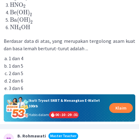
HNO
2
Be
(
OH
)
2
Ba
(
OH
)
2
NH
OH
4
Berdasar data di atas, yang merupakan tergolong asam kuat
dan basa lemah berturut-turut adalah ...
1 dan 4
1 dan 5
2 dan 5
2 dan 6
3 dan 6
Ikuti Tryout SNBT & Menangkan E-Wallet
100rb
Klaim
Habis dalam
00
:
10
:
29
:
31
B. Rohmawati
Master Teacher