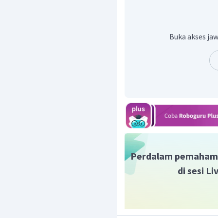
Jadi, jawaban yang tepat 
Buka akses jaw
Perdalam pemaham
di sesi L