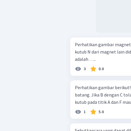
Perhatikan gambar magnet b
kutub N dari magnet lain di
adalah …..
3
0.0
Perhatikan gambar berikut! Gambar tersebut adalah 3 buah magne
batang. Jika B dengan C tol
kutub pada titik A dan F m
1
5.0
Sebutkancara yang dapat d