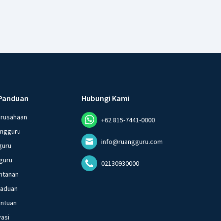
Panduan
Hubungi Kami
erusahaan
+62 815-7441-0000
angguru
info@ruangguru.com
guru
guru
02130930000
ntanan
gaduan
entuan
vasi