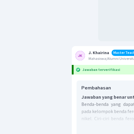
J. Khairina
Master Teac
Mahasiswa/Alumni Universita
Jawaban terverifikasi
Pembahasan
Jawaban yang benar unt
Benda-benda yang dapat
pada kelompok benda fero
nikel. Ciri-ciri benda f
oleh magnet, dapat 
magnet elementer
.