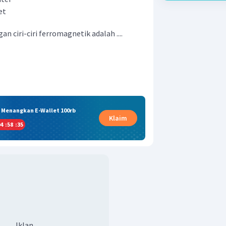
et
n ciri-ciri ferromagnetik adalah ....
& Menangkan E-Wallet 100rb
Klaim
4
:
58
:
34
Iklan