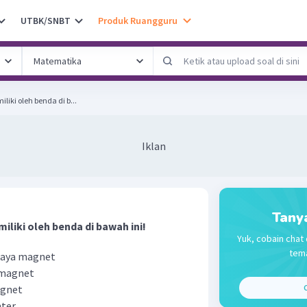
UTBK/SNBT
Produk Ruangguru
iliki oleh benda di b...
Iklan
Tany
imiliki oleh benda di bawah ini!
Yuk, cobain chat 
tema
 gaya magnet
 magnet
agnet
C
ter