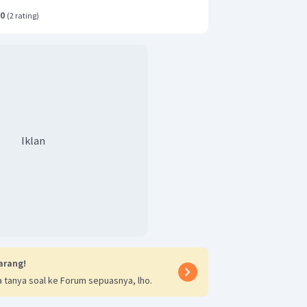
.0
(
2 rating
)
Iklan
arang!
 tanya soal ke Forum sepuasnya, lho.