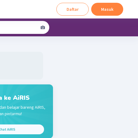
Daftar
Masuk
a ke AiRIS
dan belajar bareng AiRIS,
n pintarmu!
hat AiRIS