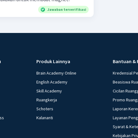
Jawaban terverifikasi
u
Produk Lainnya
Bantuan & 
Brain Academy Online
Kredensial P
English Academy
Beasiswa Ru
Skill Academy
Cicilan Ruang
Ruangkerja
Promo Ruang
Schoters
Laporan Kere
ess
Kalananti
Layanan Pen
Syarat & Ket
Kebijakan Pri