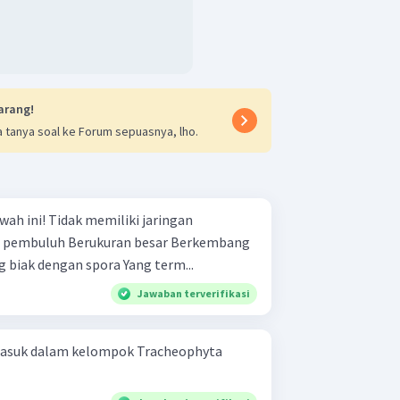
arang!
 tanya soal ke Forum sepuasnya, lho.
liki jaringan
biak dengan biji Berkembang biak dengan spora Yang term...
Jawaban terverifikasi
masuk dalam kelompok Tracheophyta