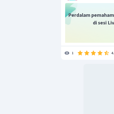
Perdalam pemaham
di sesi L
4
1