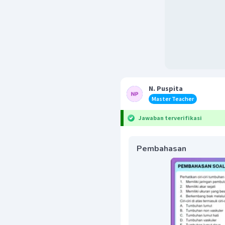
N. Puspita
Master Teacher
Jawaban terverifikasi
Pembahasan