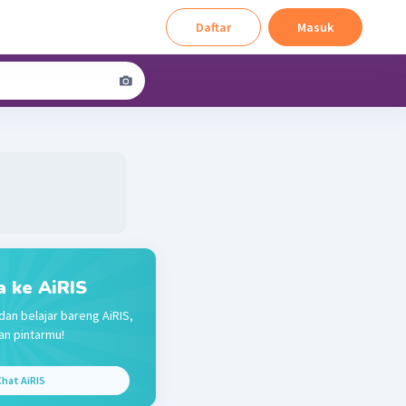
Daftar
Masuk
a ke AiRIS
dan belajar bareng AiRIS,
n pintarmu!
hat AiRIS