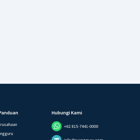
Panduan
Hubungi Kami
erusahaan
+62 815-7441-0000
angguru
info@ruangguru.com