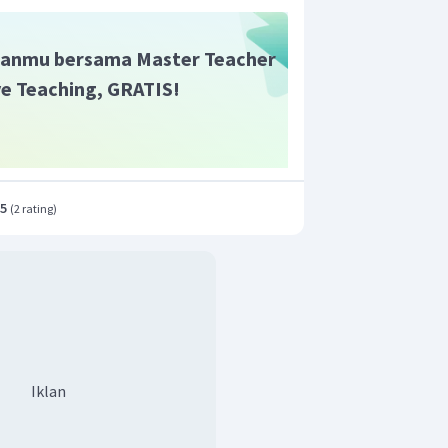
anmu bersama Master Teacher
ive Teaching, GRATIS!
.5
(
2 rating
)
Iklan