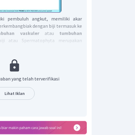
ki pembuluh angkut, memiliki akar
berkembangbiak dengan biji termasuk ke
mbuhan vaskuler
atau
tumbuhan
iji atau Spermatophyta merupakan
memiliki ciri khas, yaitu adanya suatu
Biji merupakan bagian yang berasal dari
a mengandung calon individu baru, yaitu
n jawaban yang tepat adalah D.
aban yang telah terverifikasi
Lihat Iklan