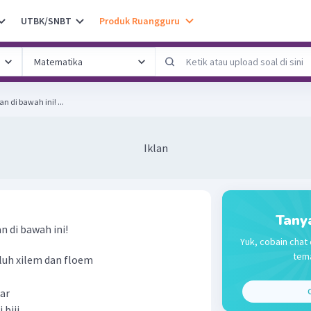
UTBK/SNBT
Produk Ruangguru
Perhatikan ciri-ciri tumbuhan di bawah ini! ...
Iklan
Tany
n di bawah ini!
Yuk, cobain chat 
tema
luh xilem dan floem
ar
C
biji