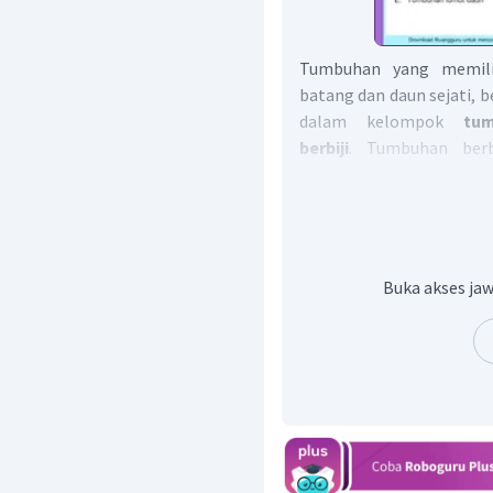
Tumbuhan yang memili
batang dan daun sejati, 
dalam kelompok
tu
berbiji
. Tumbuhan berb
kelompok tumbuhan yang 
organ yang berupa biji. 
bakal biji dan di dalamny
lembaga.
Dengan demikian, piliha
Buka akses jaw