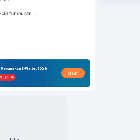
-ciri tumbuhan ....
& Menangkan E-Wallet 100rb
Klaim
9
:
26
:
42
Iklan