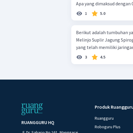
Apa yang dimaksud dengan
1
5.0
Berikut adalah tumbuhan yang terd
Melinjo Suplir Jagung Spirogyra Chara Di antara tumbuhan tersebut
yang telah memiliki jaringa
3
4.5
Produk Ruanggur
Ruangguru
RUANGGURU HQ
Roboguru Plus
Jl. Dr. Saharjo No.161, Manggarai