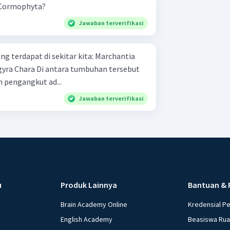
 Cormophyta?
Jawaban terverifikasi
apat di sekitar kita: Marchantia
n pengangkut ad...
Jawaban terverifikasi
u
Produk Lainnya
Bantuan & 
Brain Academy Online
Kredensial P
English Academy
Beasiswa Ru