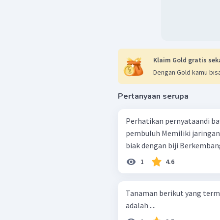
Klaim Gold gratis sek
Dengan Gold kamu bisa
Pertanyaan serupa
Perhatikan pernyataandi bawah ini! Tidak memi
pembuluh Memiliki jaringan pembuluh Berukuran besar Berkembang
1
4.6
Tanaman berikut yang ter
adalah ....