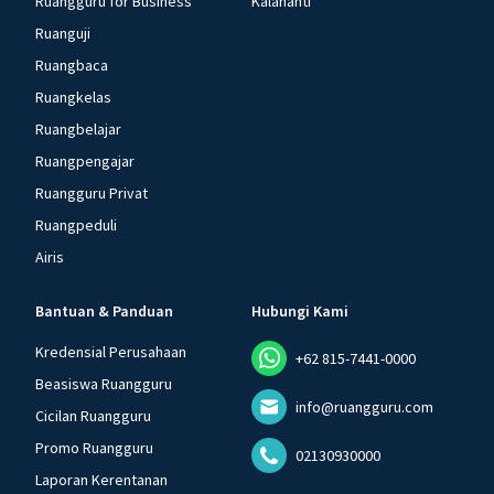
Ruangguru for Business
Kalananti
Ruanguji
Ruangbaca
Ruangkelas
Ruangbelajar
Ruangpengajar
Ruangguru Privat
Ruangpeduli
Airis
Bantuan & Panduan
Hubungi Kami
Kredensial Perusahaan
+62 815-7441-0000
Beasiswa Ruangguru
info@ruangguru.com
Cicilan Ruangguru
Promo Ruangguru
02130930000
Laporan Kerentanan