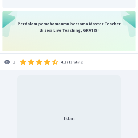
Dengan demikian, pilihan jawaban yang tepat adalah C.
Perdalam pemahamanmu bersama Master Teacher
di sesi Live Teaching, GRATIS!
4.1
1
(
11 rating
)
Iklan