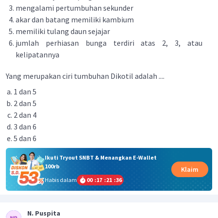
mengalami pertumbuhan sekunder
akar dan batang memiliki kambium
memiliki tulang daun sejajar
jumlah perhiasan bunga terdiri atas 2, 3, atau
kelipatannya
Yang merupakan ciri tumbuhan Dikotil adalah ....
1 dan 5
2 dan 5
2 dan 4
3 dan 6
5 dan 6
Ikuti Tryout SNBT & Menangkan E-Wallet
100rb
Klaim
Habis dalam
00
:
17
:
21
:
36
N. Puspita