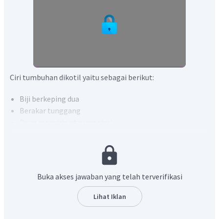
Ciri tumbuhan dikotil yaitu sebagai berikut:
Biji berkeping dua
Berakar tunggang
Daun menyirip atau menjari
Tidak memiliki tudung akar
Batang berkambium
Akar dan batang tumbuh membesar
Batangnya bercabang
Buka akses jawaban yang telah terverifikasi
Bagian bunga kelipatan 2,4,5
Memiliki Xylem dan Floem
Lihat Iklan
Maka pilihan yang tepat adalah 2 dan 4.