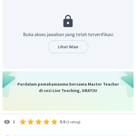
Jika dilihat secara saksama menggunakan mikroskop, otot
ini
memiliki banyak inti sel yang berada di tengahnya.
Otot dalam jantung bertugas untuk memompa darah ke
seluruh tubuh. Ciri lain dari otot jantung yaitu
bersifat
tidak sadar
(
involuntary
)
yang tetap bekerja sepanjang
Buka akses jawaban yang telah terverifikasi
waktu tanpa perlu diperintah,
memiliki warna seperti
otot lurik, dan
berbentuk silinder bercabang.
Lihat Iklan
Dengan demikian, jawaban yang benar adalah D.
Perdalam pemahamanmu bersama Master Teacher
di sesi Live Teaching, GRATIS!
5.0
1
(
2 rating
)