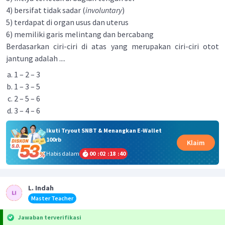
4) bersifat tidak sadar (
involuntary
)
5) terdapat di organ usus dan uterus
6) memiliki garis melintang dan bercabang
Berdasarkan ciri-ciri di atas yang merupakan ciri-ciri otot
jantung adalah ....
1 – 2 – 3
1 – 3 – 5
2 – 5 – 6
3 – 4 – 6
Ikuti Tryout SNBT & Menangkan E-Wallet
100rb
Klaim
Habis dalam
00
:
02
:
18
:
40
L. Indah
Master Teacher
Jawaban terverifikasi