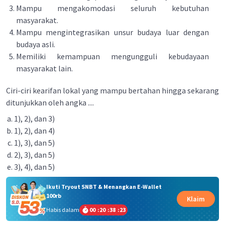
Mampu mengakomodasi seluruh kebutuhan
masyarakat.
Mampu mengintegrasikan unsur budaya luar dengan
budaya asli.
Memiliki kemampuan mengungguli kebudayaan
masyarakat lain.
Ciri-ciri kearifan lokal yang mampu bertahan hingga sekarang
ditunjukkan oleh angka ....
1), 2), dan 3)
1), 2), dan 4)
1), 3), dan 5)
2), 3), dan 5)
3), 4), dan 5)
Ikuti Tryout SNBT & Menangkan E-Wallet
100rb
Klaim
Habis dalam
00
:
20
:
38
:
23