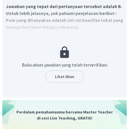
Jawaban yang tepat dari pertanyaan tersebut adalah B.
Untuk lebih jelasnya, yuk pahami penjelasan berikut :
Poin yang ditanyakan adalah ciri-ciri kearifan lokal yang
mampu bertahan hingga sekarang.
Dimulainya era globalisasi dimana budaya luar mudah
masuk, menyebabkan kearifan lokal mulai hilang, namun
ada juga yang mampu bertahan hingga sekarang. Adapaun
ciri-ciri kearifan lokal yang mampu bertahan di era
globalisasi yaitu sebagai berikut:
Buka akses jawaban yang telah terverifikasi
Mampu bertahan terhadap budaya luar
Lihat Iklan
Memiliki kemampuan mengakomodasi unsur-unsur
budaya luar
Mempunyai kemampuan mengintegrasi unsur
budaya luar dalam budaya asli.
Mempunyai kemampuan mengendalikan
Perdalam pemahamanmu bersama Master Teacher
Mampu memberi arah pada perkembangan budaya
di sesi Live Teaching, GRATIS!
Jadi, pernyataan yang sesuai dengan ciri-ciri tersebut