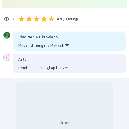
adalah pernyataan nomor 1, 2, dan 4.
Dengan demikian, maka jawaban yang tepat adalah B.
4.9
2
(
14 rating
)
Rina Nadia Oktaviana
Mudah dimengerti Makasih ❤️
Asta
Pembahasan lengkap banget
Iklan