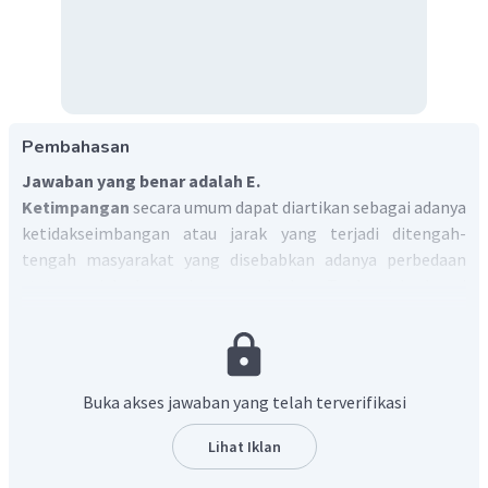
Pembahasan
Jawaban yang benar adalah E.
Ketimpangan
secara umum dapat diartikan sebagai adanya
ketidakseimbangan atau jarak yang terjadi ditengah-
tengah masyarakat yang disebabkan adanya perbedaan
status sosial, ekonomi, ataupun budaya. Terdapat berbagai
dampak dari adanya ketimpangan sosial seperti
d
iskriminasi sosial,
k
ecemburuan sosial
, k
onflik sosial,
m
onopoli kekuasaan
, m
unculnya kriminalitas
.
Berdasarkan uraian di atas, maka yang dapat diketahui
Buka akses jawaban yang telah terverifikasi
bahwa:
Pilihan 3 benar
, karena tidak adanya fasilitas ramah difabel
Lihat Iklan
dapat dikategorikan sebagai diskriminasi terhadap