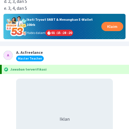
2, 3, dan 5
3, 4, dan 5
Ikuti Tryout SNBT & Menangkan E-Wallet
100rb
Klaim
Habis dalam
01
:
15
:
28
:
20
A. Acfreelance
Master Teacher
Jawaban terverifikasi
Iklan