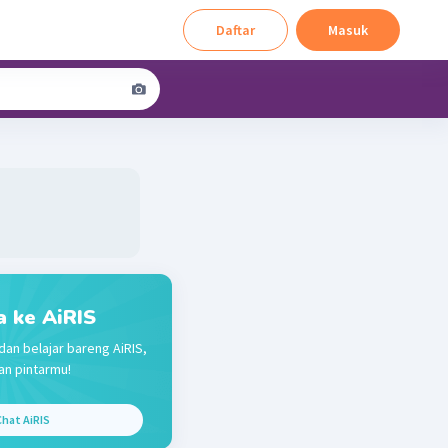
Daftar
Masuk
a ke AiRIS
dan belajar bareng AiRIS,
n pintarmu!
hat AiRIS