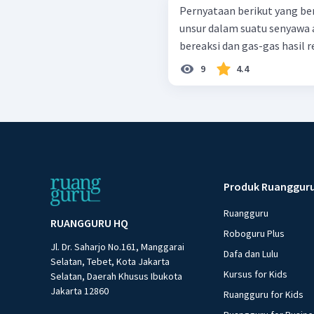
Pernyataan berikut yang benar adalah ... Perb
unsur dalam suatu senyawa adalah tetap. 
bereaksi dan gas-gas hasil re
9
4.4
Produk Ruanggur
Ruangguru
RUANGGURU HQ
Roboguru Plus
Jl. Dr. Saharjo No.161, Manggarai
Dafa dan Lulu
Selatan, Tebet, Kota Jakarta
Kursus for Kids
Selatan, Daerah Khusus Ibukota
Jakarta 12860
Ruangguru for Kids