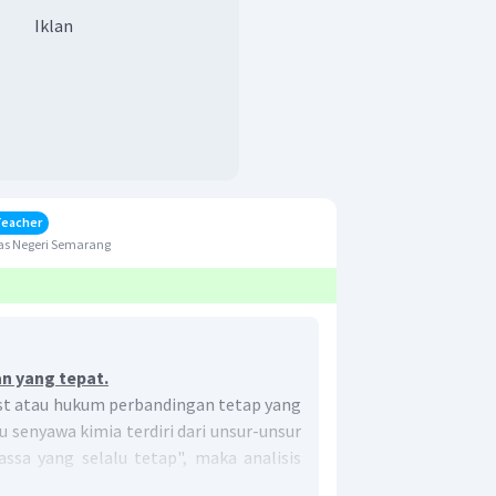
Iklan
Teacher
as Negeri Semarang
an yang tepat.
t atau hukum perbandingan tetap yang
senyawa kimia terdiri dari unsur-unsur
sa yang selalu tetap", maka analisis
l adalah sebagai berikut: