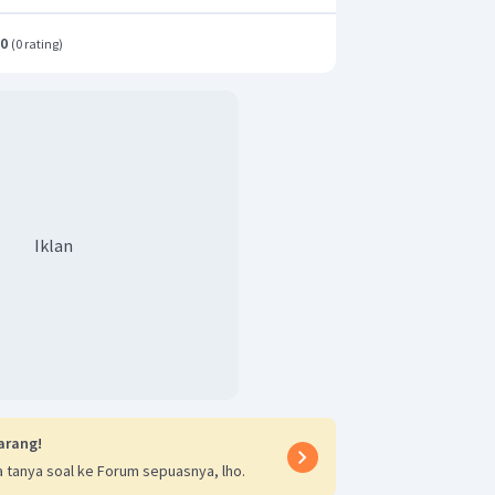
3
assa Y = 0,75 : 5,33 = 1 : 7
.0
(
0 rating
)
ukkan perbandingan massa unsur X :
ah pernyataan
nomor 3 saja.
Iklan
arang!
 tanya soal ke Forum sepuasnya, lho.