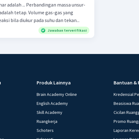
andingan massa unsur-
Volume gas-gas yang
aksi bila diukur pada suhu dan tekan...
Jawaban terverifikasi
u
Produk Lainnya
Bantuan & 
Brain Academy Online
Kredensial P
English Academy
Beasiswa Ru
Skill Academy
Cicilan Ruang
Ruangkerja
Promo Ruang
Schoters
Laporan Kere