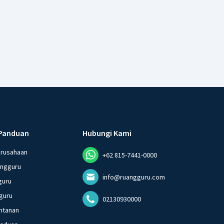
Panduan
Hubungi Kami
erusahaan
+62 815-7441-0000
angguru
info@ruangguru.com
guru
guru
02130930000
ntanan