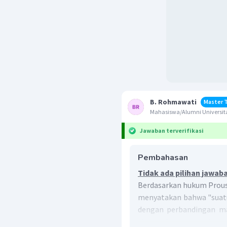
B. Rohmawati
Master 
Mahasiswa/Alumni Universit
Jawaban terverifikasi
Pembahasan
Tidak ada pilihan jawab
Berdasarkan hukum Prous
menyatakan bahwa "suatu 
dengan perbandingan mas
tiap butir nomor pada soa