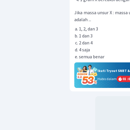
Jika massa unsur X : massa 
adalah ...
1, 2, dan 3
1 dan 3
2 dan 4
4 saja
semua benar
Ikuti Tryout SNBT 
Habis dalam
01
:
0