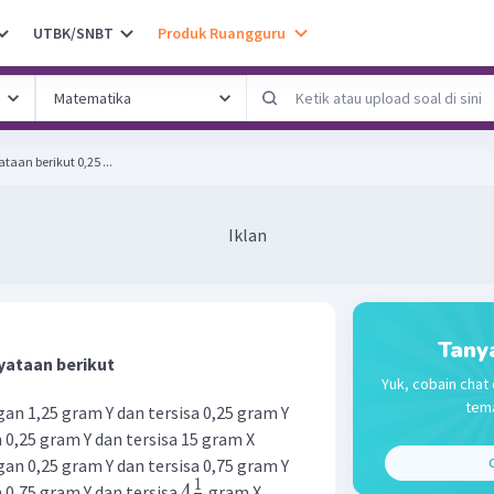
UTBK/SNBT
Produk Ruangguru
Perhatikan beberapa pernyataan berikut 0,25 ...
Iklan
Tany
yataan berikut
Yuk, cobain chat 
tema
gan 1,25 gram Y dan tersisa 0,25 gram Y
 0,25 gram Y dan tersisa 15 gram X
gan 0,25 gram Y dan tersisa 0,75 gram Y
C
1
4
 0,75 gram Y dan tersisa
gram X