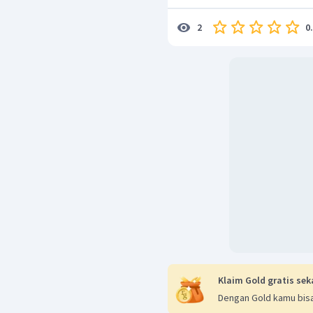
perbandingan massa X : m
0
2
Pernyataan yang menunj
massa unsur Y =1 : 4 adal
Klaim Gold gratis sek
Dengan Gold kamu bisa