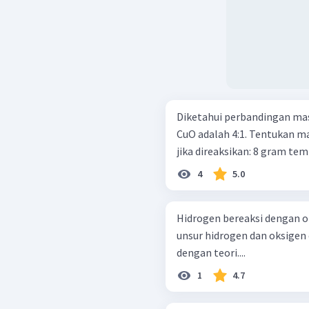
Diketahui perbandingan ma
CuO adalah 4:1. Tentukan ma
jika direaksika
4
5.0
Hidrogen bereaksi dengan 
unsur hidrogen dan oksigen di
dengan teori....
1
4.7