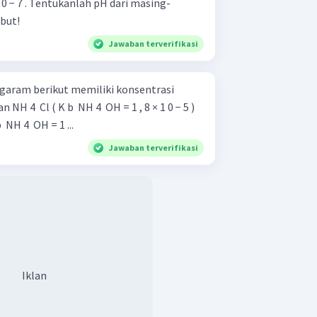
t nilai pH nya:
5 × 1 0 − 7 . Tentukanlah pH dari masing-
.
but!
r adalah C.
Jawaban terverifikasi
 garam berikut memiliki konsentrasi
 ​ NH 4 ​ OH = 1 ...
Jawaban terverifikasi
Iklan