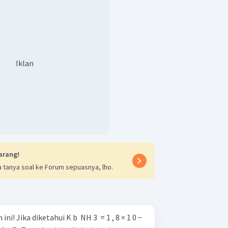
4
=
)
dari basa kuat dan asam lemah.
Iklan
−
ClO
]
×
0
,
1
M
−
8
0
−
4
0
−
4
79
x
1
0
)
79
arang!
5
 tanya soal ke Forum sepuasnya, lho.
n di atas, dapat disimpulkan bahwa
g paling kecil ke besar yaitu:
<
<
<
, 8 × 1 0 −