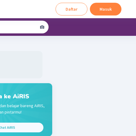
Daftar
Masuk
a ke AiRIS
dan belajar bareng AiRIS,
n pintarmu!
hat AiRIS