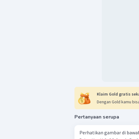
=
2
,
84
pH
=
14
−
2
,
8
=
11
,
16
E.
(Ka
NaClO
0
,
1
M
berasal 
−
Kw
[
OH
]
=
×
[
Ka
−
14
1
0
=
3
,
1
x
1
=
1
,
79
x
1
pOH
=
−
lo
g
(
1
,
=
4
−
lo
g
1
,
=
3
,
75
Klaim Gold gratis sek
pH
=
14
−
3
,
7
=
10
,
25
Dengan Gold kamu bisa
Berdasarkan perhitunga
Pertanyaan serupa
urutan pH larutan dari yan
<
Perhatikan gambar di bawah ini! Jika diketahui K b ​ NH 3 ​ = 1 