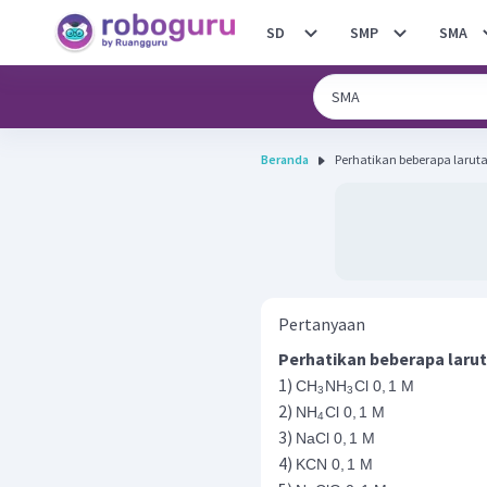
SD
SMP
SMA
Beranda
Pertanyaan
Perhatikan beberapa laru
1)
CH
NH
Cl
0
,
1
M
3
3
2)
NH
Cl
0
,
1
M
4
3)
NaCl
0
,
1
M
4)
KCN
0
,
1
M