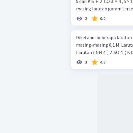
atau secara berturut- turu
5 dan K a ​ H 2 ​ CO 3 ​ = 4 , 
masing larutan garam terse
Jadi, jawaban yang bena
2
0.0
Diketahui beberapa larutan
masing-masing 0,1 M. Larutan NH 4 ​ Cl ( K b ​ NH 4 ​ OH = 1 , 8 × 1 0 − 5 )
Larutan ( NH 4 ​ ) 2 ​ SO 4 ​ ( K b
3
4.8