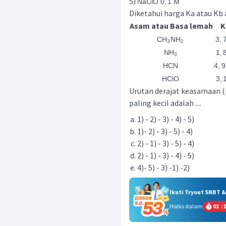
5)
NaClO
0
,
1
M
Diketahui harga Ka atau Kb 
Asam atau Basa lemah
K
CH
NH
3
,
3
2
NH
1
,
3
HCN
4
,
9
HClO
3
,
Urutan derajat keasamaan (
paling kecil adalah ....
1) - 2) - 3) - 4) - 5)
1)- 2) - 3) - 5) - 4)
2) - 1) - 3) - 5) - 4)
2) - 1) - 3) - 4) - 5)
4)- 5) - 3) -1) -2)
Ikuti Tryout SNBT 
Habis dalam
01
:
1