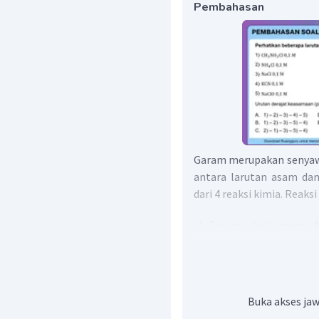
Pembahasan
Garam merupakan senyawa 
antara larutan asam dan
dari 4 reaksi kimia. Reaks
Garam dari
asam k
bersifat
netral
(pH = 7
Garam dari
asam k
bersifat
asam
(pH <7).
Garam dari
basa k
Buka akses jaw
bersifat
basa
(pH >7).