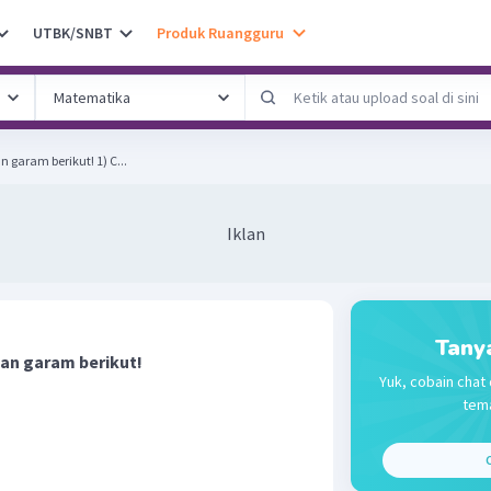
UTBK/SNBT
Produk Ruangguru
Perhatikan beberapa larutan garam berikut! 1) C...
Iklan
Tany
tan garam berikut!
Yuk, cobain chat 
tema
C