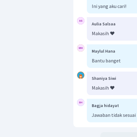
Ini yang aku cari!
pH
=
−
lo
g
(
7
,
4
x
=
6
−
lo
g
7
,
Aulia Salsaa
=
5
,
13
Makasih ❤️
C.
Maylul Hana
NaCl berasal dari asam
adalah 7.
Bantu banget
D.
(Ka
=
Shaniya Siwi
KCN
0
,
1
M
berasal da
Makasih ❤️
Bagja hidayat
Jawaban tidak sesuai
pOH
=
−
lo
g
(
1
,
=
3
−
lo
g
1