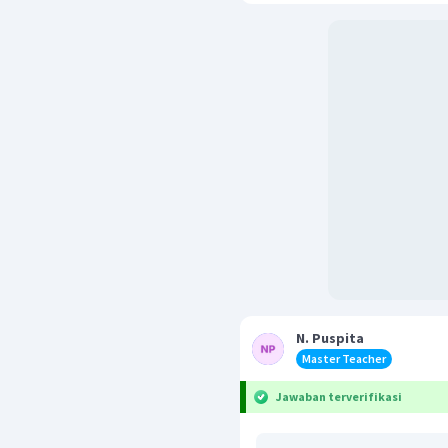
N. Puspita
Master Teacher
Jawaban terverifikasi