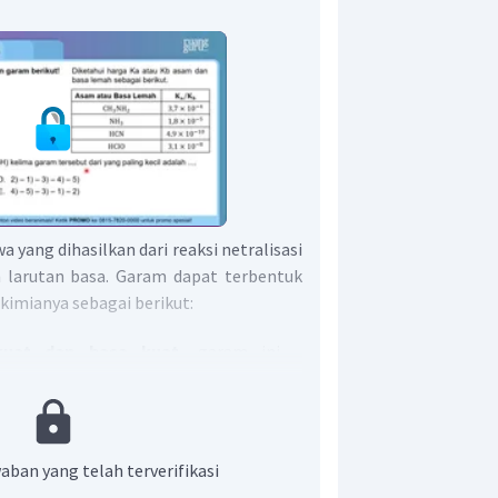
yang dihasilkan dari reaksi netralisasi
 larutan basa. Garam dapat terbentuk
i kimianya sebagai berikut:
uat dan basa kuat
, garam ini
).
uat
dan
basa lemah
, garam ini
uat dan asam lemah
, garam ini
aban yang telah terverifikasi