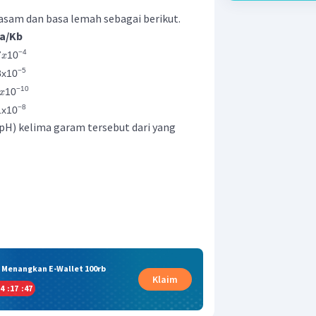
asam dan basa lemah sebagai berikut.
a/Kb
−
4
7
1
0
x
−
5
8
x
1
0
−
10
1
0
x
−
8
1
x
1
0
pH) kelima garam tersebut dari yang
& Menangkan E-Wallet 100rb
Klaim
4
:
17
:
46