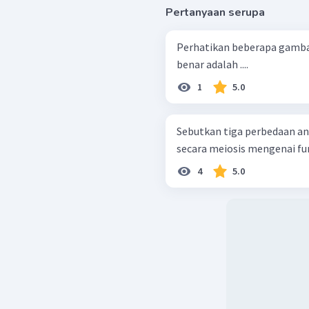
Pertanyaan serupa
Perhatikan beberapa gambar meiosis be
benar adalah ....
1
5.0
Sebutkan tiga perbedaan an
secara meiosis mengenai fu
4
5.0