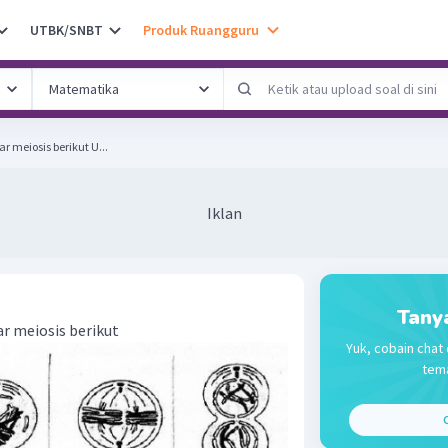
UTBK/SNBT
Produk Ruangguru
Perhatikan beberapa gambar meiosis berikut U...
Iklan
Tany
r meiosis berikut
Yuk, cobain chat 
tema
C