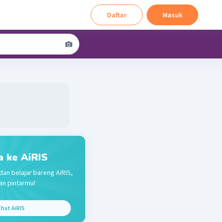
Daftar
Masuk
a ke AiRIS
dan belajar bareng AiRIS,
n pintarmu!
hat AiRIS