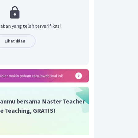
aban yang telah terverifikasi
Lihat Iklan
romosom berada di ekuator atau di tengah.
anmu bersama Master Teacher
misahan kromatid. Kromatid ditarik menuju
ive Teaching, GRATIS!