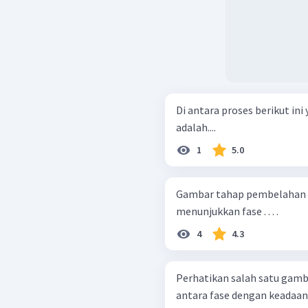
Di antara proses berikut i
adalah....
1
5.0
Gambar tahap pembelahan s
menunjukkan fase . . . .
4
4.3
Perhatikan salah satu gambar fa
antara fase dengan keadaa