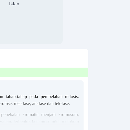
Iklan
n tahap-tahap pada pembelahan mitosis.
profase, metafase, anafase dan telofase.
→
penebalan kromatin menjadi kromosom,
awanan, terbentuk benang spindel, membran