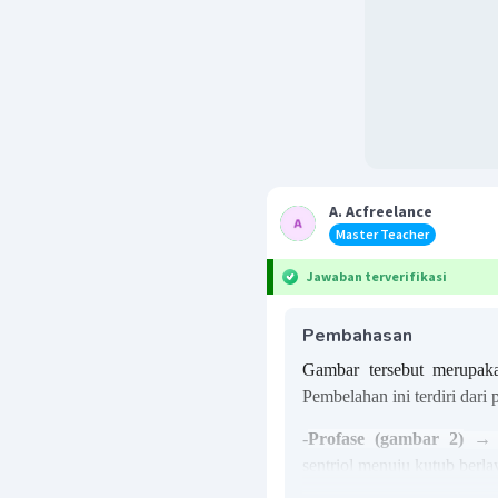
A. Acfreelance
Master Teacher
Jawaban terverifikasi
Pembahasan
Gambar tersebut merupaka
Pembelahan ini terdiri dari 
-
Profase (gambar 2)
sentriol menuju kutub berl
inti melebur.