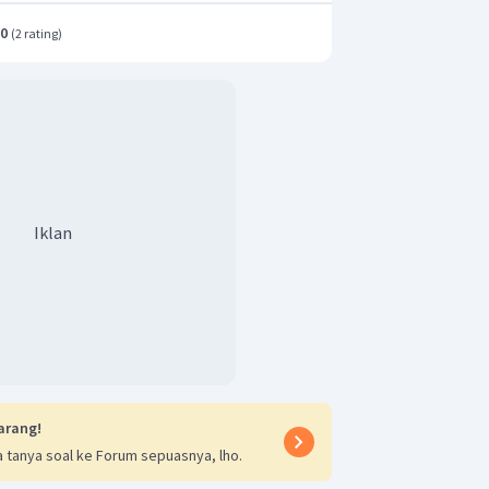
.0
(
2 rating
)
→
membran inti mulai terbentuk, terjadi
sitoplasma menjadi 2 sel anak yang identik
Iklan
arang!
 tanya soal ke Forum sepuasnya, lho.