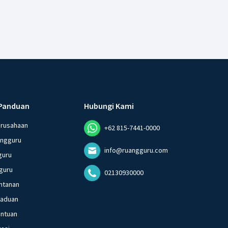
Panduan
Hubungi Kami
erusahaan
+62 815-7441-0000
angguru
info@ruangguru.com
guru
guru
02130930000
ntanan
gaduan
entuan