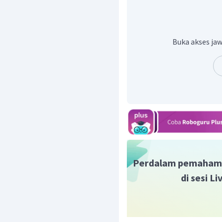
Buka akses jaw
Metafase (gambar 3)
→
k
Perdalam pemaham
Anafase (gambar 1)
→
pe
di sesi L
kutub yang berlawanan.