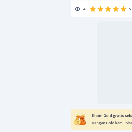
5
4
Telofase (gambar 4)
sitokinesis atau pembagian 
dengan induknya.
Klaim Gold gratis sek
Dengan Gold kamu bisa