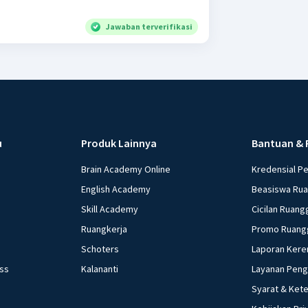
Jawaban terverifikasi
u
Produk Lainnya
Bantuan & 
Brain Academy Online
Kredensial P
English Academy
Beasiswa Ru
Skill Academy
Cicilan Ruang
Ruangkerja
Promo Ruang
Schoters
Laporan Kere
ess
Kalananti
Layanan Pen
Syarat & Ket