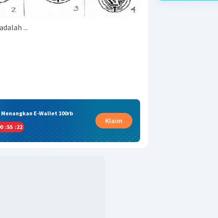
dalah ...
& Menangkan E-Wallet 100rb
Klaim
0
:
55
:
21