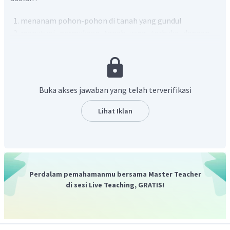
menanam pohon-pohon di tanah yang gundul
menutupi permukaan tanah yang terbuka dengan
jerami, rumput kering, atau pupuk hijau
memperbaiki cara pengolahan tanah, misalnya
dengan irigasi dan penanaman bergilir
mendaur ulang sampah yang sulit diuaikan oleh
Buka akses jawaban yang telah terverifikasi
mikroorganisme
membuat sengkedan pada tanah dilereng
Lihat Iklan
pengunungan yang miring
mengurangi penggunaan pupuk kimia.
Dengan demikian, pilihan jawaban yang tepat adalah B.
Perdalam pemahamanmu bersama Master Teacher
di sesi Live Teaching, GRATIS!