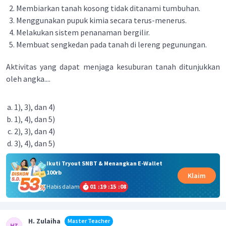
Membiarkan tanah kosong tidak ditanami tumbuhan.
Menggunakan pupuk kimia secara terus-menerus.
Melakukan sistem penanaman bergilir.
Membuat sengkedan pada tanah di lereng pegunungan.
Aktivitas yang dapat menjaga kesuburan tanah ditunjukkan
oleh angka....
1), 3), dan 4)
1), 4), dan 5)
2), 3), dan 4)
3), 4), dan 5)
Ikuti Tryout SNBT & Menangkan E-Wallet
100rb
Klaim
Habis dalam
01
:
19
:
15
:
08
H. Zulaiha
Master Teacher