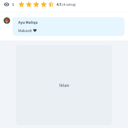
4.5
1
(
4 rating
)
Ayu Maliqa
Makasih ❤️
Iklan