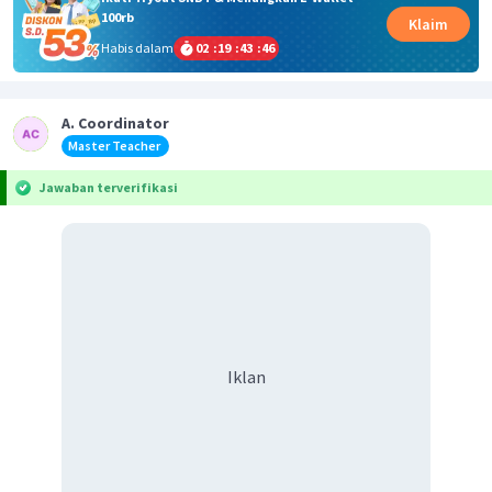
100rb
Klaim
Habis dalam
02
:
19
:
43
:
46
A. Coordinator
Master Teacher
Jawaban terverifikasi
Iklan