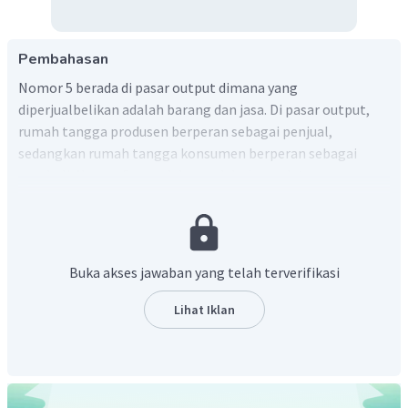
Pembahasan
Nomor 5 berada di pasar output dimana yang
diperjualbelikan adalah barang dan jasa. Di pasar output,
rumah tangga produsen berperan sebagai penjual,
sedangkan rumah tangga konsumen berperan sebagai
pembeli. Nomor 5, panah berasal dari rumah tangga
konsumen dan mengarah ke rumah tangga produsen.
Dengan demikian dapat disimpulkan bahwa nomor 5 adalah
kegiatan arus uang dari konsumen ke produsen untuk
membeli barang dan jasa.
Buka akses jawaban yang telah terverifikasi
Lihat Iklan