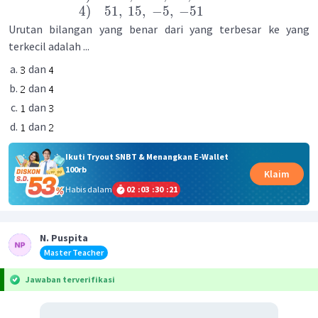
4
)
51
,
15
,
−
5
,
−
51
Urutan bilangan yang benar dari yang terbesar ke yang
terkecil adalah ...
dan
dan
dan
dan
Ikuti Tryout SNBT & Menangkan E-Wallet
100rb
Klaim
Habis dalam
02
:
03
:
30
:
21
N. Puspita
Master Teacher
Jawaban terverifikasi