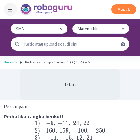
Masuk
Beranda
Perhatikan angka berikut! 1 ) 2 ) 3 ) 4 ) ​ − 5...
Iklan
Pertanyaan
Perhatikan angka berikut!
1
)
−
5
,
−
11
,
24
,
22
2
)
160
,
159
,
−
100
,
−
250
3
)
−
11
,
−
15
,
12
,
21