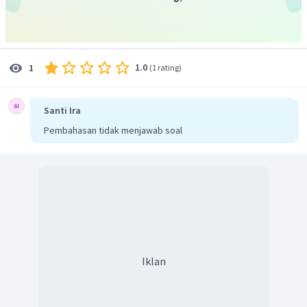
1.0
1
(
1 rating
)
Santi Ira
Pembahasan tidak menjawab soal
Iklan