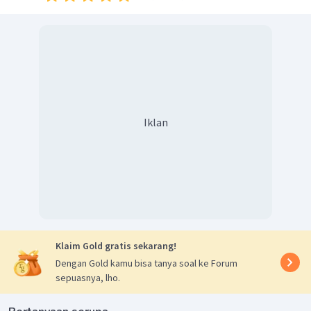
Iklan
Klaim Gold gratis sekarang!
Dengan Gold kamu bisa tanya soal ke Forum
sepuasnya, lho.