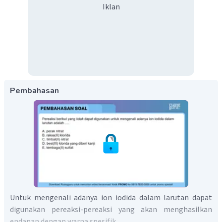
Iklan
Pembahasan
Untuk mengenali adanya ion iodida dalam larutan dapat
digunakan pereaksi-pereaksi yang akan menghasilkan
endapan dengan warna spesifik.