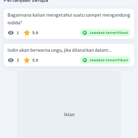
Pertanyaan serupa
Bagaimana kalian mengetahui suatu sampel mengandung
iodida?
1
5.0
Jawaban terverifikasi
Iodin akan berwarna ungu, jika dilarutkan dalam....
2
5.0
Jawaban terverifikasi
Iklan