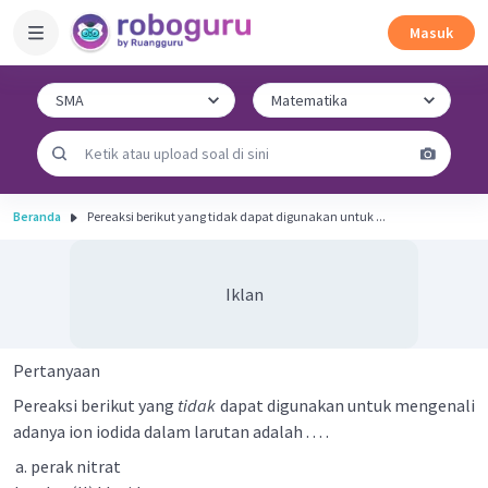
Masuk
Beranda
Pereaksi berikut yang tidak dapat digunakan untuk ...
Iklan
Pertanyaan
Pereaksi berikut yang
tidak
dapat digunakan untuk mengenali
adanya ion iodida dalam larutan adalah . . . .
perak nitrat