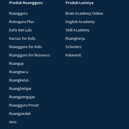
Produk Ruangguru
Produk Lainnya
Ruangguru
Brain Academy Online
Roboguru Plus
English Academy
Dafa dan Lulu
Skill Academy
Kursus for Kids
Ruangkerja
Ruangguru for Kids
Schoters
Ruangguru for Business
Kalananti
Ruanguji
Ruangbaca
Ruangkelas
Ruangbelajar
Ruangpengajar
Ruangguru Privat
Ruangpeduli
Airis