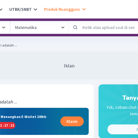
UTBK/SNBT
Produk Ruangguru
adalah ...
Iklan
Tany
alah ...
Yuk, cobain chat 
tema
& Menangkan E-Wallet 100rb
Klaim
1
:
17
:
11
C