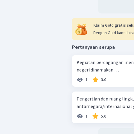
Klaim Gold gratis sek
Dengan Gold kamu bisa
Pertanyaan serupa
Kegiatan perdagangan mengi
negeri dinamakan …
1
3.0
Pengertian dan ruang ling
antarnegara/internasional ya
1
5.0