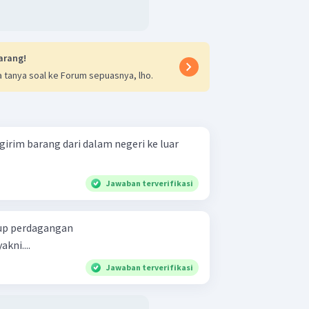
arang!
 tanya soal ke Forum sepuasnya, lho.
rim barang dari dalam negeri ke luar
Jawaban terverifikasi
kup perdagangan
kni....
Jawaban terverifikasi