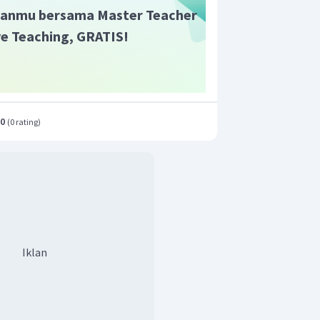
anmu bersama Master Teacher
ive Teaching, GRATIS!
.0
(
0 rating
)
Iklan