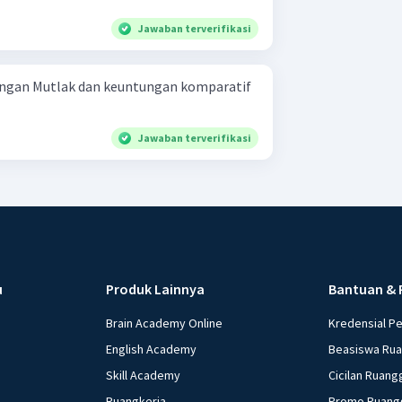
Jawaban terverifikasi
ngan Mutlak dan keuntungan komparatif
Jawaban terverifikasi
u
Produk Lainnya
Bantuan & 
Brain Academy Online
Kredensial P
English Academy
Beasiswa Ru
Skill Academy
Cicilan Ruang
Ruangkerja
Promo Ruang