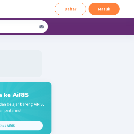
Daftar
Masuk
a ke AiRIS
dan belajar bareng AiRIS,
n pintarmu!
hat AiRIS