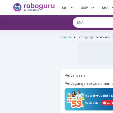
SD
SMP
SMA
Beranda
Perdagangan secara umum 
Pertanyaan
Perdagangan secara umum ad
Ikuti Tryout SNBT 
Habis dalam
01
:
1