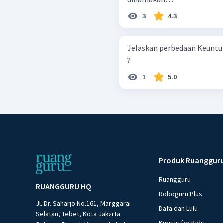
3
4.3
Jelaskan perbedaan Keuntu
?
1
5.0
Produk Ruanggur
Ruangguru
RUANGGURU HQ
Roboguru Plus
Jl. Dr. Saharjo No.161, Manggarai
Dafa dan Lulu
Selatan, Tebet, Kota Jakarta
Kursus for Kids