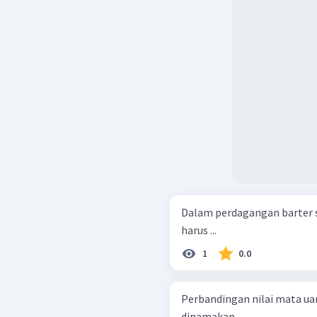
Dalam perdagangan barter 
harus ...
1
0.0
Perbandingan nilai mata ua
dinamakan…