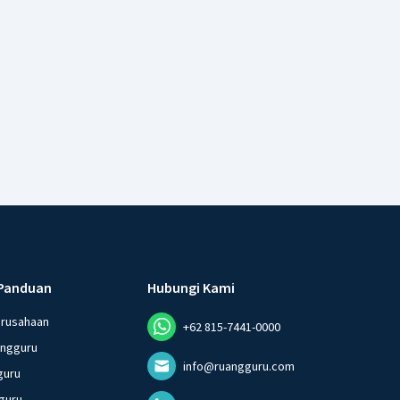
Panduan
Hubungi Kami
erusahaan
+62 815-7441-0000
angguru
info@ruangguru.com
guru
guru