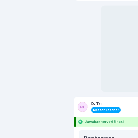
D. Tri
Master Teacher
Jawaban terverifikasi