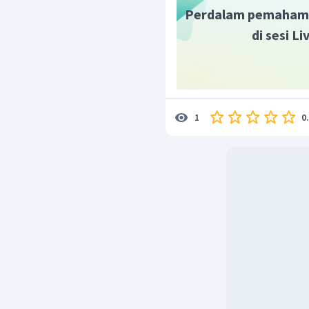
Perdalam pemaham
di sesi L
0
1