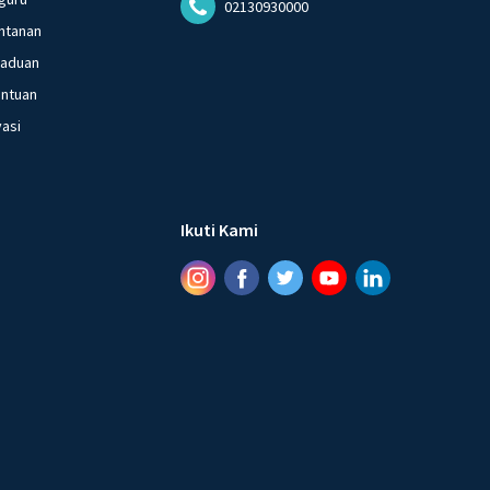
02130930000
ntanan
gaduan
entuan
vasi
Ikuti Kami