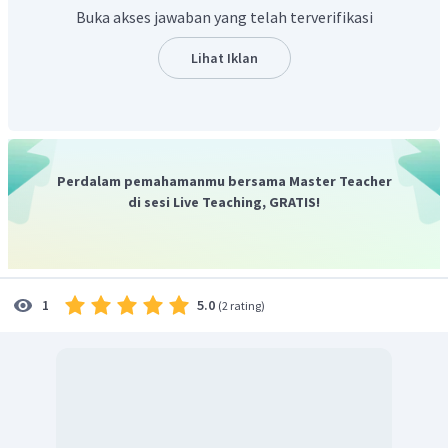
Kemakmuran negara meningkat
Buka akses jawaban yang telah terverifikasi
Menambah lapangan kerja
Menarik investor asing
Lihat Iklan
Memajukan ilmu pengetahuan masyarakat
Oleh karena itu, jawaban yang benar adalah E.
Perdalam pemahamanmu bersama Master Teacher
di sesi Live Teaching, GRATIS!
5.0
1
(
2 rating
)