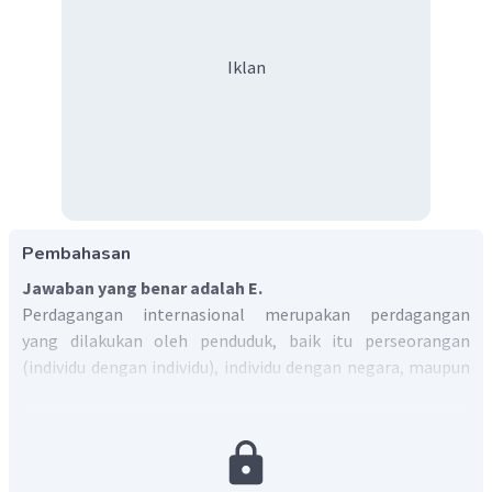
Iklan
Pembahasan
Jawaban yang benar adalah E.
Perdagangan internasional merupakan perdagangan
yang dilakukan oleh penduduk, baik itu perseorangan
(individu dengan individu), individu dengan negara, maupun
negara dengan negara. Dampak positif perdagangan
internasional antara lain:
Mempercepat pertumbuhan ekonomi