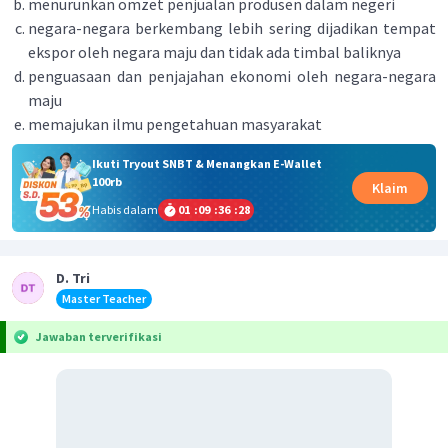
menurunkan omzet penjualan produsen dalam negeri
negara-negara berkembang lebih sering dijadikan tempat
ekspor oleh negara maju dan tidak ada timbal baliknya
penguasaan dan penjajahan ekonomi oleh negara-negara
maju
memajukan ilmu pengetahuan masyarakat
Ikuti Tryout SNBT & Menangkan E-Wallet
100rb
Klaim
Habis dalam
01
:
09
:
36
:
28
D. Tri
Master Teacher
Jawaban terverifikasi