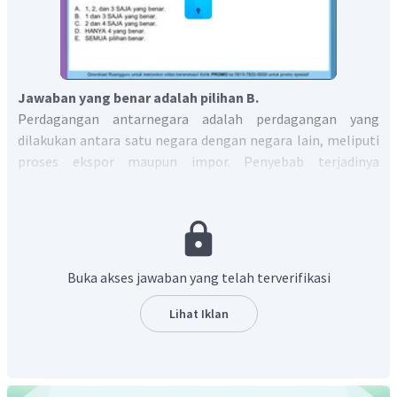
Jawaban yang benar adalah pilihan B.
Perdagangan antarnegara adalah perdagangan yang
dilakukan antara satu negara dengan negara lain, meliputi
proses ekspor maupun impor. Penyebab terjadinya
perdagangan internasional adalah sebagai berikut.
Perbedaan sumber daya alam
. Setiap negara
memiliki sumber daya alam yang berbeda. Indonesia
memiliki banyak sumber daya alam tetapi belum
Buka akses jawaban yang telah terverifikasi
adanya kemampuan yang memadai untuk
mengolahnya.
Lihat Iklan
Perbedaan teknologi
. Penguasaan teknologi yang
tidak merata antar tiap negara menyebabkan
terjadinya perdagangan internasional. Negara
dengan teknologi maju mampu menjual barang