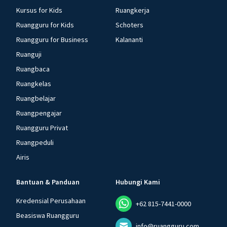
Kursus for Kids
Ruangkerja
Ruangguru for Kids
Schoters
Ruangguru for Business
Kalananti
Ruanguji
Ruangbaca
Ruangkelas
Ruangbelajar
Ruangpengajar
Ruangguru Privat
Ruangpeduli
Airis
Bantuan & Panduan
Hubungi Kami
Kredensial Perusahaan
+62 815-7441-0000
Beasiswa Ruangguru
info@ruangguru.com