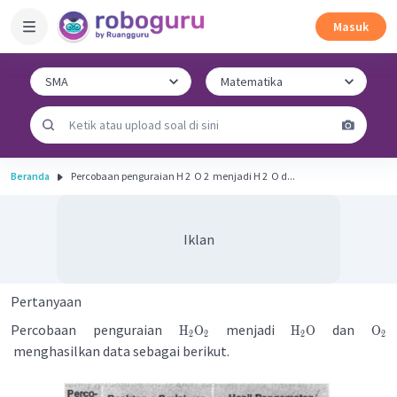
Masuk
Beranda
Percobaan penguraian H 2 ​ O 2 ​ menjadi H 2 ​ O d...
Iklan
Pertanyaan
Percobaan penguraian
menjadi
dan
H
O
H
O
O
2
2
2
2
menghasilkan data sebagai berikut.