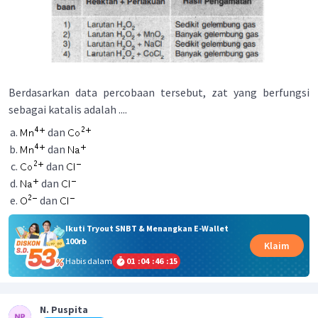
Berdasarkan data percobaan tersebut, zat yang berfungsi
sebagai katalis adalah ....
dan
dan
dan
dan
dan
Ikuti Tryout SNBT & Menangkan E-Wallet
100rb
Klaim
Habis dalam
01
:
04
:
46
:
15
N. Puspita