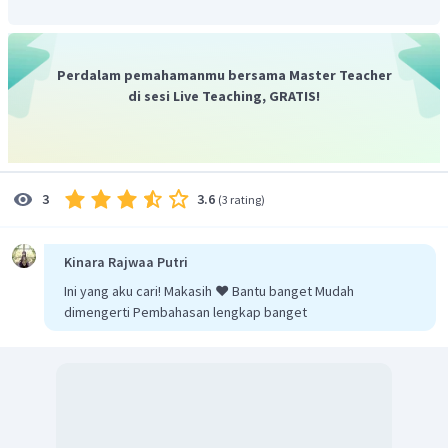
reaksi.
Percobaan 4,
ditambah dengan
ihasilkan
banyak gelembung gas, hal ini menunjukkan lajunya
Perdalam pemahamanmu bersama Master Teacher
semakin cepat. Laju reaksi yang betambah maka
di sesi Live Teaching, GRATIS!
bertindak sebagai katalis dengan kandungan
ion
.
Sehingga zat yang berfungsi sebagai katalis adalah
3.6
3
(
3 rating
)
dan
.
Jadi, jawaban yang benar adalah A.
Kinara Rajwaa Putri
Ini yang aku cari! Makasih ❤️ Bantu banget Mudah
dimengerti Pembahasan lengkap banget