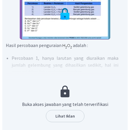
Hasil percobaan penguraian
adalah :
Percobaan 1, hanya larutan yang diuraikan maka
jumlah gelembung yang dihasilkan sedikit, hal ini
menunjukkan laju reaksinya lambat.
Percobaan 2,
ditambah dengan
dihasilkan
banyak gelembung gas, hal ini menunjukkan lajunya
semakin cepat. Laju reaksi yang betambah maka
bertindak sebagai katalis dengan kandungan
Buka akses jawaban yang telah terverifikasi
ion
.
Percobaan 3,
ditambah dengan NaCl dihasilkan
Lihat Iklan
sedikit gelembung gas, sehingga NaCl bukan katalis
yang cocok karena tidak dapat mempercepat lajunya