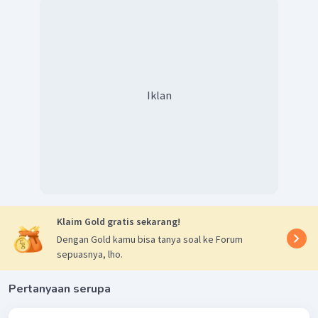
Nayan kembali mengingatkan,
"Ramalan ahli nujum kerajaan itu tak
pernah ineleset Ramalan itu menyebutkan, barang siapa yang
menikah dengan Gadis Cik Inam, umurnya tidak akan panjang. Oleh
karena itulah, ibunda memutuskan tali pertunangan kami."
Dengan demikian, jawaban yang tepat adalah pilihan E.
Iklan
Klaim Gold gratis sekarang!
Dengan Gold kamu bisa tanya soal ke Forum
sepuasnya, lho.
Pertanyaan serupa