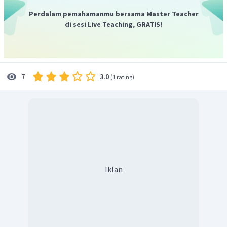
Perdalam pemahamanmu bersama Master Teacher
di sesi Live Teaching, GRATIS!
3.0
7
(
1 rating
)
Iklan