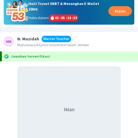
Ikuti Tryout SNBT & Menangkan E-Wallet
100rb
Klaim
Habis dalam
02
:
05
:
14
:
53
N. Mazidah
Master Teacher
Mahasiswa/Alumni Universitas Islam Jember
Jawaban terverifikasi
Iklan