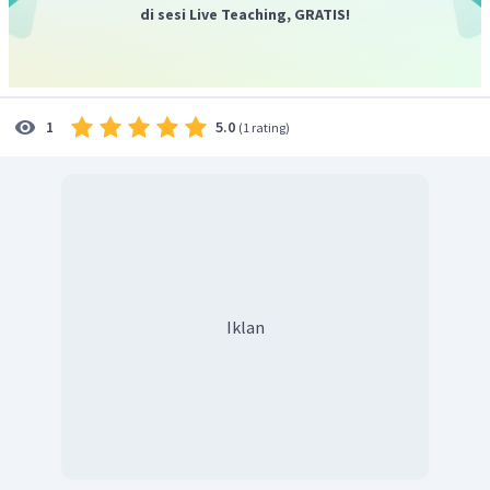
di sesi Live Teaching, GRATIS!
5.0
1
(
1 rating
)
Iklan