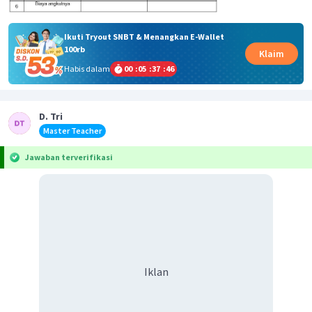
Ikuti Tryout SNBT & Menangkan E-Wallet
100rb
Klaim
Habis dalam
00
:
05
:
37
:
46
D. Tri
Master Teacher
Jawaban terverifikasi
Iklan