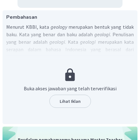
Pembahasan
Menurut KBBI, kata
geology
merupakan bentuk yang tidak
baku. Kata yang benar dan baku adalah
geologi
. Penulisan
yang benar adalah
geologi
. Kata
geologi
merupakan kata
serapan dalam bahasa Indonesia yang berasal dari
kata
geology
(Inggris).
Dengan demikian, penulisan yang benar adalah
geologi
.
Buka akses jawaban yang telah terverifikasi
Lihat Iklan
Perdalam pemahamanmu bersama Master Teacher