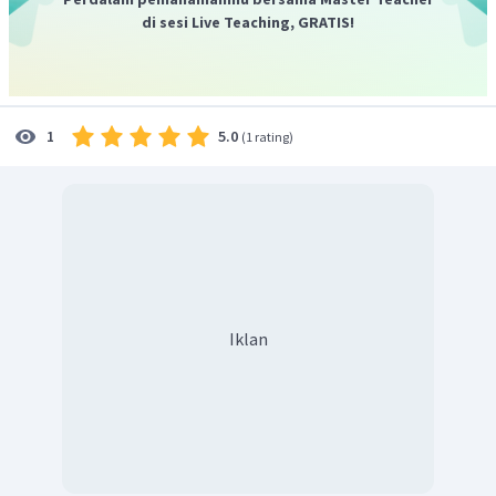
di sesi Live Teaching, GRATIS!
5.0
1
(
1 rating
)
Iklan