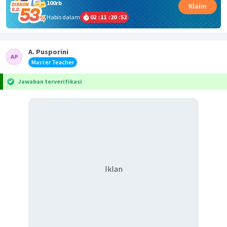
100rb
Klaim
Habis dalam
02
:
11
:
20
:
52
A. Pusporini
Master Teacher
Jawaban terverifikasi
Iklan