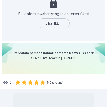
Kamboja dan Vietnam untuk duduk berunding. Walaupun
pertemuan ini masih belum membuahkan hasil, tetapi
Buka akses jawaban yang telah terverifikasi
pertemuan ini berhasil membuka jalan untuk
dilaksanakannya Konferensi Perdamaian di Paris pada
Lihat Iklan
Agustus 1989.
Perdalam pemahamanmu bersama Master Teacher
di sesi Live Teaching, GRATIS!
5.0
1
(
1 rating
)