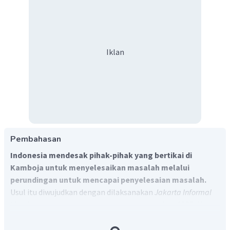
Iklan
Pembahasan
Indonesia mendesak pihak-pihak yang bertikai di
Kamboja untuk menyelesaikan masalah melalui
perundingan untuk mencapai penyelesaian masalah.
Usul itu diwujudkan dengan dilaksanakan
Jakarta Informal
Meeting
pertama yang berlangsung pada tahun 1988. Menlu
Mochtar Kusumaatmadja dan Menlu Ali Alatas berhasil
mempertemukan seluruh pihak yang bertikai yaitu