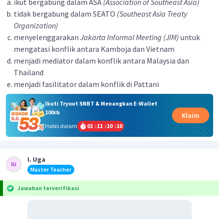
ikut bergabung dalam ASA
(Association of Southeast Asia)
tidak bergabung dalam SEATO
(Southeast Asia Treaty
Organization)
menyelenggarakan
Jakarta Informal Meeting (JIM)
untuk
mengatasi konflik antara Kamboja dan Vietnam
menjadi mediator dalam konflik antara Malaysia dan
Thailand
menjadi fasilitator dalam konflik di Pattani
Ikuti Tryout SNBT & Menangkan E-Wallet
100rb
Klaim
Habis dalam
01
:
11
:
10
:
10
I. Uga
Master Teacher
Jawaban terverifikasi