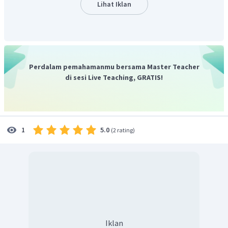
Gelombang angkasa tidak dipengaruhi oleh ionosfer
Lihat Iklan
sehingga dapat melalui seluruh lapisan atmosfer bumi.
Dengan demikian, perambatan gelombang yang
dimanfaatkan radio adalah gelombang angkasa.
Jadi, jawaban yang benar adalah E.
Perdalam pemahamanmu bersama Master Teacher
di sesi Live Teaching, GRATIS!
5.0
1
(
2 rating
)
Iklan