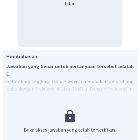
Iklan
Pembahasan
Jawaban yang benar untuk pertanyaan tersebut adalah
E.
Gelombang angkasa (
space waves
) merupakan gelombang
radio dengan frekuensi di atas 30 MHz. Dengan frekuensi ini
akan memiliki panjang gelombang 10 m atau kurang
sehingga gelombang angkasa akan berjalan lurus. Jarak
jangkauannya sekitar puluhan kilometer. Penerima yang
dapat menerima sinyal langsung dari pemancar ini haruslah
saling berhadapan langsung dengan pemancarnya. lnilah
Buka akses jawaban yang telah terverifikasi
yang dilakukan pada siaran radio FM (
frequency modultion
).