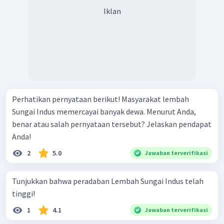
Dengan demikian, dapat dikatakan bahwa peninggalan
Iklan
masa lampau dari berbagai peradaban kuno tersebut
memengaruhi kehidupan manusia saat ini, sepeti
pertanian padi, sistem demokrasi, hingga aspek
kepercayaan.
Perhatikan pernyataan berikut! Masyarakat lembah
Sungai Indus memercayai banyak dewa. Menurut Anda,
benar atau salah pernyataan tersebut? Jelaskan pendapat
Anda!
2
5.0
Jawaban terverifikasi
Tunjukkan bahwa peradaban Lembah Sungai Indus telah
tinggi!
1
4.1
Jawaban terverifikasi