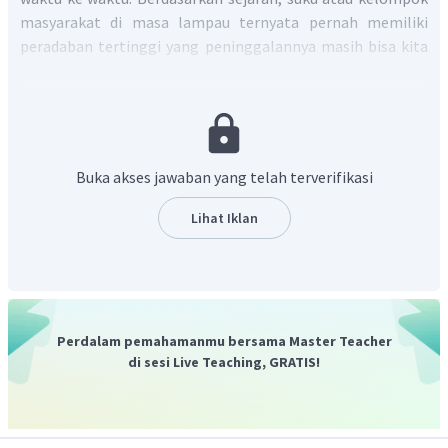
masyarakat di masa lampau ternyata pernah memiliki
peradaban tertinggi yang peninggalannya masih bisa kita
nikmati sekarang ini. Berikut ini beberapa peradaban kuno
yang pernah ada di dunia yang dibagi berdasarkan geografis
atau wilayah.
Indus: Merupakan salah satu peradaban tertua di bumi
Buka akses jawaban yang telah terverifikasi
yang terletak di wilayah lembah Sungai Indus.
Peradaban Indus yang terkenal adalah Mohenjo-Daro
Lihat Iklan
dan Harappa, yang dikembangkan oleh bangsa
Dravida. Peninggalan peradaban Indus seperti
manajemen saluran sanitasi perkotaan (selokan),
aksara Indus yang menjadi induk dari segala aksara di
India dan Asia Tenggara, serta konsep kepercayaan
Perdalam pemahamanmu bersama Master Teacher
yang mempengaruhi perkembangan agama Hindu.
di sesi Live Teaching, GRATIS!
Eropa Kuno : Peradaban Yunani dan Romawi bukanlah
peradaban tertua di dunia, tetapi menjadi salah satu
peradaban paling berpengaruh di dunia. Periode