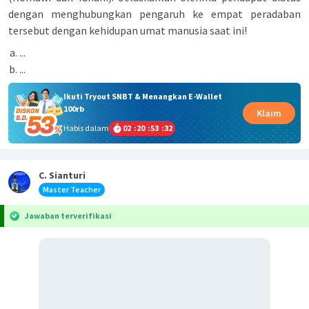
dengan menghubungkan pengaruh ke empat peradaban
tersebut dengan kehidupan umat manusia saat ini!
...
...
Ikuti Tryout SNBT & Menangkan E-Wallet
100rb
Klaim
Habis dalam
02
:
20
:
53
:
32
C. Sianturi
Master Teacher
Jawaban terverifikasi