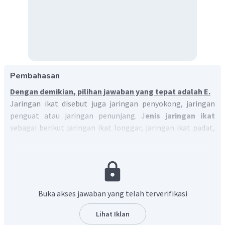
Pembahasan
Dengan demikian, pilihan jawaban yang tepat adalah E.
Jaringan ikat disebut juga jaringan penyokong, jaringan
penguat atau jaringan penunjang. J
enis jaringan ikat
sebagai berikut jaringan ikat longgar, jaringan ikat padat,
jaringan lemak (adiposa)
, jaringan
tulang rawan
(kartilago)
, dan jaringan tulang keras (osteon). Jaringan
tulang rawan terbagi atas tiga, yaitu tulang rawan hialin,
fibrosa
, dan elastis.
Buka akses jawaban yang telah terverifikasi
Lihat Iklan