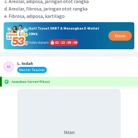
Areolar, adiposa, jaringan otot rangka
Areolar, fibrosa, jaringan otot rangka
Fibrosa, adiposa, kartilago
Ikuti Tryout SNBT & Menangkan E-Wallet
100rb
Klaim
Habis dalam
02
:
13
:
09
:
09
L. Indah
Master Teacher
Jawaban terverifikasi
Iklan