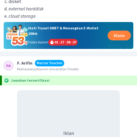
disket
external harddisk
cloud storage
Ikuti Tryout SNBT & Menangkan E-Wallet
100rb
Klaim
Habis dalam
01
:
17
:
36
:
37
F. Arifin
Master Teacher
Mahasiswa/Alumni Universitas Trisakti
Jawaban terverifikasi
Iklan