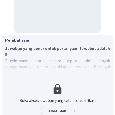
Pembahasan
Jawaban yang benar untuk pertanyaan tersebut adalah
E.
Penyimpanan data secara digital kini banyak
penggunaannya dalam kehidupan manusia. Berbagai
macam gawai menggunakan perangkat penyimpanan data.
Jika merasa kurang, bisa menggunakan perangkat external
harddisk untuk menyimpan data. Kini, penyimpanan data
dapat dilakukan dengan menggunakan cloud storage. Cloud
storage merupakan layanan dimana kita bisa menyimpan
Buka akses jawaban yang telah terverifikasi
data secara online. Beberapa penyedia layanan ini adalah
Google Drive, Dropbox dan juga Microsoft OneDrive.
Lihat Iklan