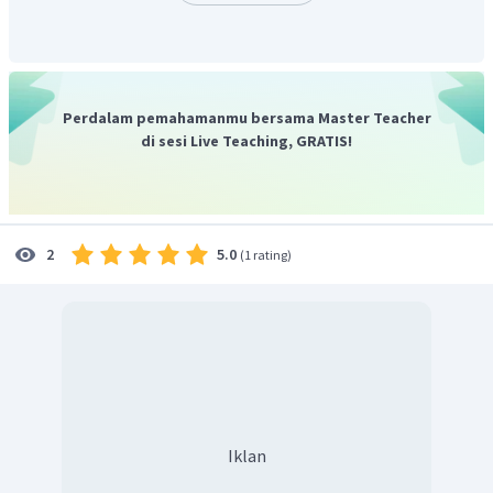
Dengan demikian, penyimpanan data secara online
menggunakan
cloud storage
.
Jadi, jawaban yang benar adalah E.
Perdalam pemahamanmu bersama Master Teacher
di sesi Live Teaching, GRATIS!
5.0
2
(
1 rating
)
Iklan