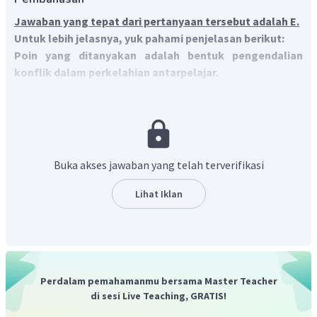
Jawaban yang tepat dari pertanyaan tersebut adalah E.
Untuk lebih jelasnya, yuk pahami penjelasan berikut:
Poin yang ditanyakan adalah bentuk pengendalian
konflik dalam perkelahian antarpelajar.
Konflik diartikan sebagai suatu proses sosial antara dua
orang atau atau lebih (atau juga kelompok) yang berusaha
menyingkirkan pihak lain dengan cara menghancurkan atau
membuatnya tidak berdaya. Terdapat beberapa cara dalam
menyelesaikan konflik seperti Konsiliasi, Mediasi, Arbitrasi,
Buka akses jawaban yang telah terverifikasi
dan Adjudikasi, Stalemate dan Koersi. Dalam wacana,
pertikaian antarkelompok harus diselesaikan dengan
Lihat Iklan
baik-baik (hukum harus ditegakkan). Jadi, bentuk
penyelesaian konfliknya adalah adjudikasi, yaitu
penyelesaian konflik melalui pengadilan (hukum).
Jadi, jawaban yang tepat adalah E.
Perdalam pemahamanmu bersama Master Teacher
di sesi Live Teaching, GRATIS!