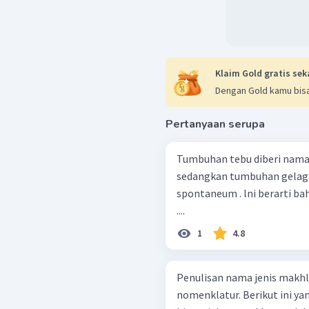
Klaim Gold gratis sek
Dengan Gold kamu bisa
Pertanyaan serupa
Tumbuhan tebu diberi nama 
sedangkan tumbuhan gelaga
spontaneum . lni berarti b
....
1
4.8
Penulisan nama jenis makh
nomenklatur. Berikut ini y