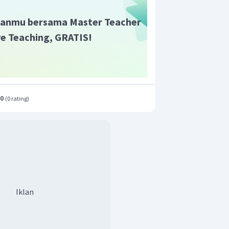
anmu bersama Master Teacher
ive Teaching, GRATIS!
.0
(
0 rating
)
Iklan