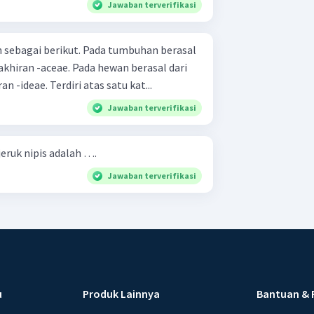
Jawaban terverifikasi
ut. Pada tumbuhan berasal
Pada hewan berasal dari
nama marga ditambah akhiran -ideae. Terdiri atas satu kat...
Jawaban terverifikasi
jeruk nipis adalah ….
Jawaban terverifikasi
u
Produk Lainnya
Bantuan & 