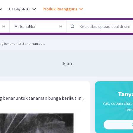
UTBK/SNBT
Produk Ruangguru
ng benar untuk tanaman bu...
Iklan
Tany
g benar untuk tanaman bunga berikut ini,
Yuk, cobain chat 
tema
C