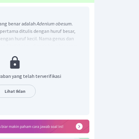
ang benar adalah
Adenium obesum.
pertama ditulis dengan huruf besar,
 dengan huruf kecil. Nama genus dan
ng (
italic
) atau digaris bawahi secara
aban yang telah terverifikasi
Lihat Iklan