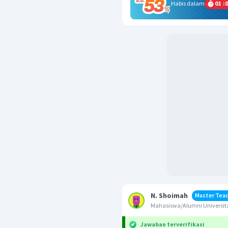
Habis dalam
01
:
0
N. Shoimah
Master Tea
Mahasiswa/Alumni Universita
Jawaban terverifikasi