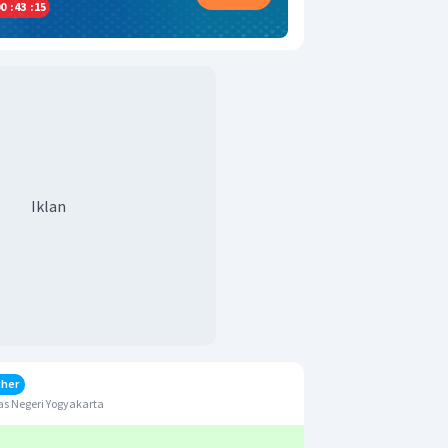
0
:
43
:
14
Iklan
cher
s Negeri Yogyakarta