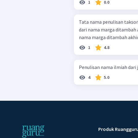
1
0.0
Tata nama penulisan takson sebagai berik
dari nama marga ditambah akhiran -aceae. 
1
4.8
Penulisan nama ilmiah dari 
4
5.0
Produk Ruanggur