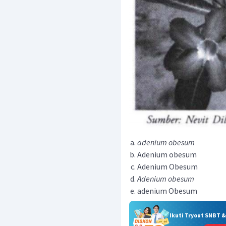
adenium obesum
Adenium obesum
Adenium Obesum
Adenium obesum
adenium Obesum
Ikuti Tryout SNBT 