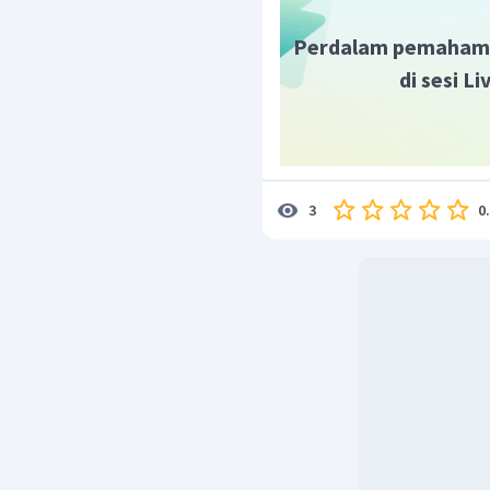
Perdalam pemaham
di sesi L
0
3