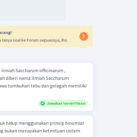
arang!
 tanya soal ke Forum sepuasnya, lho.
ilmiah Saccharum officinarum ,
h diberi nama ilmiah Saccharum
ahwa tumbuhan tebu dan gelagah memiliki
Jawaban terverifikasi
luk hidup menggunakan prinsip binomial
ang bukan merupakan ketentuan sistem