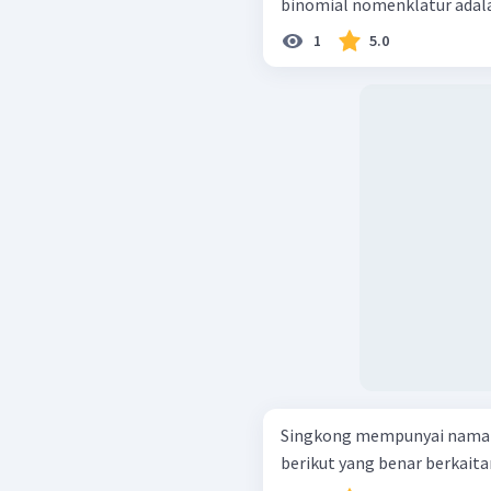
binomial nomenklatur adalah
1
5.0
Singkong mempunyai nama l
berikut yang benar berkaitan