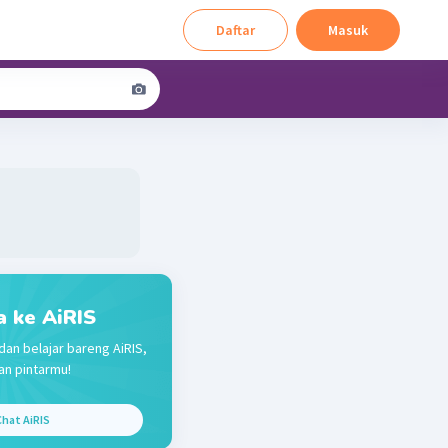
Daftar
Masuk
a ke AiRIS
dan belajar bareng AiRIS,
n pintarmu!
hat AiRIS