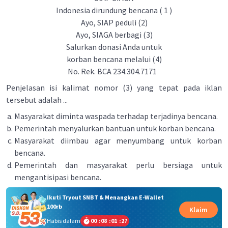
Indonesia dirundung bencana ( 1 )
Ayo, SlAP peduli (2)
Ayo, SIAGA berbagi (3)
Salurkan donasi Anda untuk
korban bencana melalui (4)
No. Rek. BCA 234.304.7171
Penjelasan isi kalimat nomor (3) yang tepat pada iklan
tersebut adalah ...
Masyarakat diminta waspada terhadap terjadinya bencana.
Pemerintah menyalurkan bantuan untuk korban bencana.
Masyarakat diimbau agar menyumbang untuk korban
bencana.
Pemerintah dan masyarakat perlu bersiaga untuk
mengantisipasi bencana.
Ikuti Tryout SNBT & Menangkan E-Wallet
100rb
Klaim
Habis dalam
00
:
08
:
01
:
27