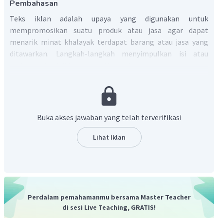
Pembahasan
Teks iklan adalah upaya yang digunakan untuk
mempromosikan suatu produk atau jasa agar dapat
menarik minat khalayak terdapat barang atau jasa yang
ditawarkan. Langkah-langkah menyimpulkan isi atau
maksud sebuah iklan sebagai berikut:
Membaca setiap pernyataan-pernyataan dalam iklan
dengan cermat.
Menemukan ide pokok dalam isi iklan.
Buka akses jawaban yang telah terverifikasi
Mengenali jenis dan tujuan iklan.
Menyusun pernyataan berdasarkan ide pokok dan
Lihat Iklan
kata kunci dari kalimat penjelas dengan kalimat
sendiri.
Berdasarkan kutipan:
Perdalam pemahamanmu bersama Master Teacher
Ayo, SIAGA berbagi (3)
di sesi Live Teaching, GRATIS!
Dapat disimpulkan, maksud dari kalimat tersebut