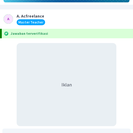
A. Acfreelance
Master Teacher
Jawaban terverifikasi
Iklan