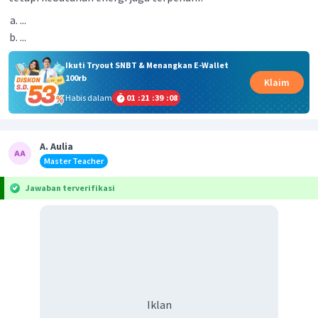
...
...
Ikuti Tryout SNBT & Menangkan E-Wallet
100rb
Klaim
Habis dalam
01
:
21
:
39
:
08
A. Aulia
Master Teacher
Jawaban terverifikasi
Iklan