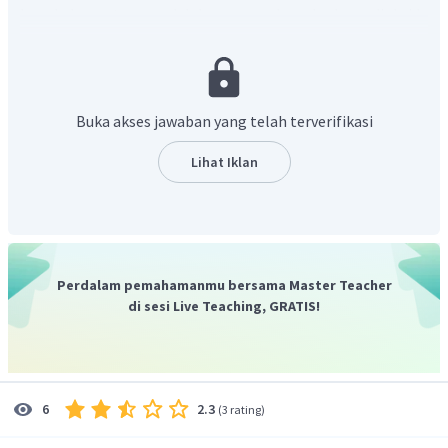
Langkah pertama adalah menangkap karbon dioksida
(CO2) yang dipancarkan dari pembakaran bahan bakar fosil
di pembangkit listrik dan dari proses industri yang intensif
energi, seperti pekerjaan semen atau pembuatan baja.
Kemudian setelah CO2 ditangkap, harus diangkut dari
Buka akses jawaban yang telah terverifikasi
sumber ke penyimpanan.
Lihat Iklan
Perdalam pemahamanmu bersama Master Teacher
di sesi Live Teaching, GRATIS!
2.3
6
(
3 rating
)