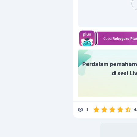
kebudayaan Mesolithi
batu obsidian.
Pebble atau kapak 
zaman Mesolithik. Peb
Bacson-Hoabinh karena
Indocina.
Chopper atau alat pe
genggam sebagai 
Paleolithikum.
Perdalam pemaham
di sesi L
Jadi, jawaban yang tepa
4
1