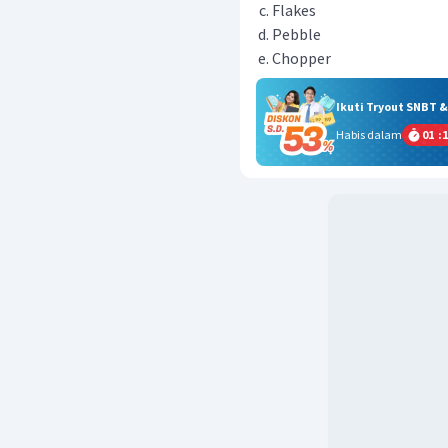
Flakes
Pebble
Chopper
Ikuti Tryout SNBT 
Habis dalam
01
:
1