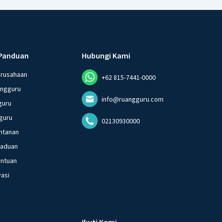
Panduan
Hubungi Kami
erusahaan
+62 815-7441-0000
angguru
info@ruangguru.com
guru
guru
02130930000
ntanan
gaduan
entuan
vasi
Ikuti Kami