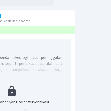
s Pendidikan Indonesia
enda arkeologi atau peninggalan
h, seperti perkakas batu, alat- alat
ng menunjukkan kecakapan kerja
ada zaman dahulu) yang ditemukan
eologi.
tulang belulang binatang atau sisa
urba yang telah membatu dan
isan tanah.
aban yang telah terverifikasi
lat-alat sepih merupakan hasil