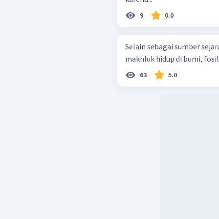
9
0.0
Selain sebagai sumber seja
makhluk hidup di bumi, fosi
63
5.0