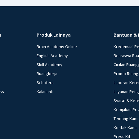
u
Produk Lainnya
Bantuan & 
Brain Academy Online
Kredensial P
English Academy
Beasiswa Ru
Skill Academy
Cicilan Ruang
Ruangkerja
Promo Ruang
Schoters
Laporan Kere
ess
Kalananti
Layanan Pen
Syarat & Ket
Kebijakan Pri
Tentang Kami
Kontak Kami
Press Kit