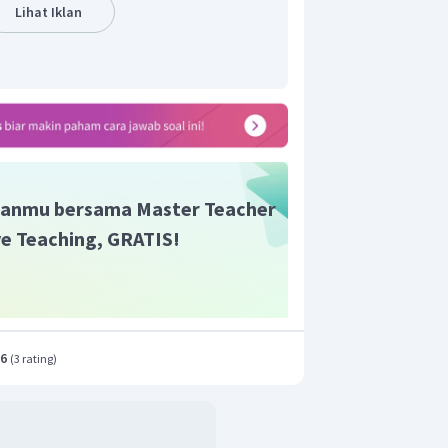
kum. Biasanya flakes terbuat dari
Lihat Iklan
Sumatera banyak ditemukan pada
ble disebut juga sebagai kebudayaan
 berasal dari daerah Teluk Tonkin,
netak merupakan bagian dari kapak
salah satu hasil kebudayaan
anmu bersama Master Teacher
ive Teaching, GRATIS!
t adalah B.
.6
(
3 rating
)