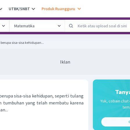
UTBK/SNBT
Produk Ruangguru
erupa sisa-sisa kehidupan...
Iklan
Tany
rupa sisa-sisa kehidupan, seperti tulang
Yuk, cobain chat 
an tumbuhan yang telah membatu karena
tema
n...
C