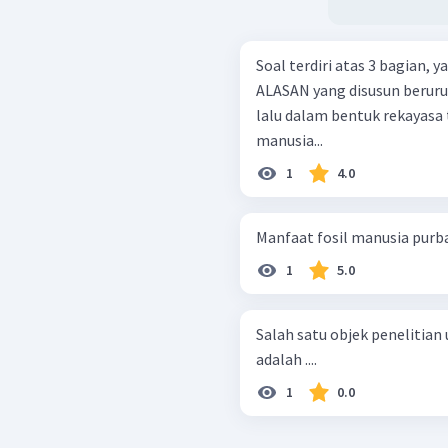
Soal terdiri atas 3 bagian,
ALASAN yang disusun berurutan. Fosil merupakan peningg
lalu dalam bentuk rekayasa 
manusia...
1
4.0
Manfaat fosil manusia purba 
1
5.0
Salah satu objek penelitia
adalah ....
1
0.0