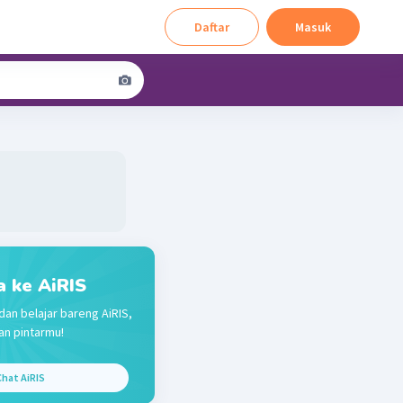
Daftar
Masuk
a ke AiRIS
dan belajar bareng AiRIS,
n pintarmu!
hat AiRIS