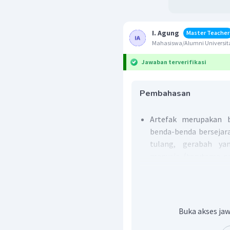
I. Agung
Master Teacher
Mahasiswa/Alumni Universita
Jawaban terverifikasi
Pembahasan
Artefak merupakan b
benda-benda bersejara
tulang, gerabah ya
manusia (terutama p
melalui penggalian ark
Fosil merupakan sisa 
tumbuhan zaman p
tertanam di bawah lap
Buka akses jaw
Flakes merupakan a