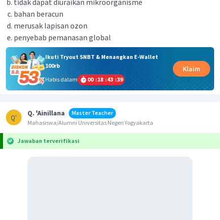
tidak dapat diuraikan mikroorganisme
bahan beracun
merusak lapisan ozon
penyebab pemanasan global
Ikuti Tryout SNBT & Menangkan E-Wallet
100rb
Klaim
Habis dalam
00
:
18
:
43
:
39
Q. 'Ainillana
Master Teacher
Q'
Mahasiswa/Alumni Universitas Negeri Yogyakarta
Jawaban terverifikasi