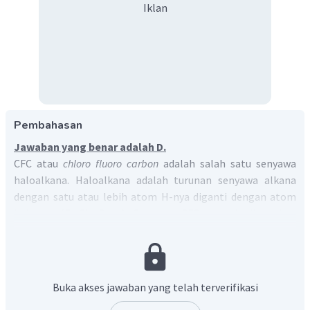
Iklan
Pembahasan
Jawaban yang benar adalah D.
CFC atau
chloro fluoro carbon
adalah salah satu senyawa
haloalkana. Haloalkana adalah turunan senyawa alkana
dengan satu atau lebih atom H-nya diganti dengan atom
halogen (F, Cl, Br, I). Senyawa CFC banyak digunakan
sebagai bahan pendingin pada
freezer
dan AC. Namun, CFC
juga menjadi penyebab utama menipisnya lapisan ozon
sehingga penggunaannya harus segera dihentikan. Lapisan
ozon di atmosfer melindungi bumi dari sinar ultraviolet.
Buka akses jawaban yang telah terverifikasi
Jika CFC dilepas ke atmosfer, zat yang mengandung klorin