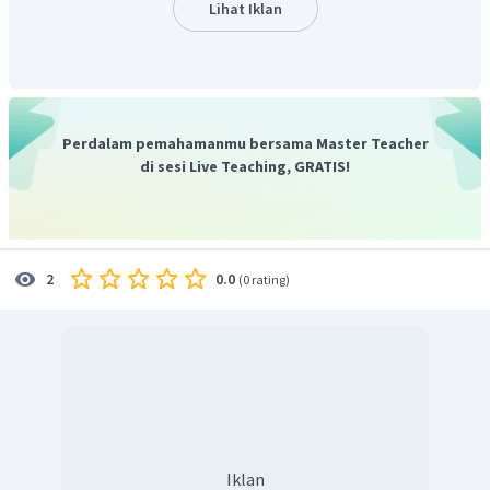
ini dapat bereaksi dan menghancurkan molekul-molekul
Lihat Iklan
ozon, sehingga lapisan ozon menjadi rusak.
Jadi, penggunaan CFC sebagai bahan pendingin segera
akan ditinggalkan karena merusak lapisan ozon.
Perdalam pemahamanmu bersama Master Teacher
di sesi Live Teaching, GRATIS!
0.0
2
(
0 rating
)
Iklan