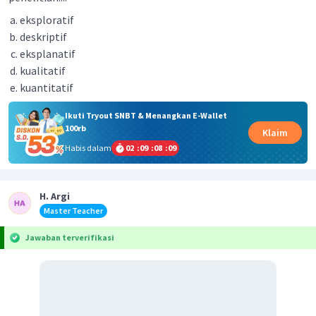
eksploratif
deskriptif
eksplanatif
kualitatif
kuantitatif
Ikuti Tryout SNBT & Menangkan E-Wallet
100rb
Klaim
Habis dalam
02
:
09
:
08
:
08
H. Argi
Master Teacher
Jawaban terverifikasi