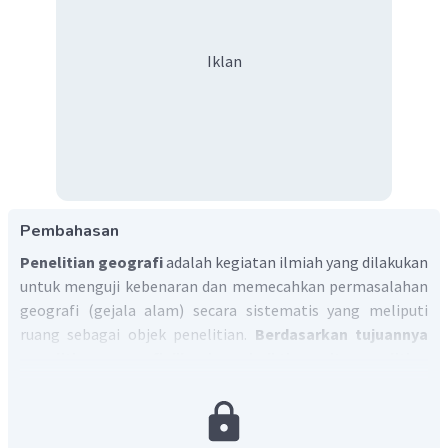
Iklan
Pembahasan
Penelitian geografi
adalah kegiatan ilmiah yang dilakukan
untuk menguji kebenaran dan memecahkan permasalahan
geografi (gejala alam) secara sistematis yang meliputi
ruang sebagai objek penelitian.
Berdasarkan tujuannya
penelitian geografi dibagi menjadi tiga yaitu penelitian
eksploratif, deskriptif dan eksplanatif. Penelitian
geografi yang menekankan pada pengujian hipotesis
untuk menemukan penyebab permasalahan geosfer