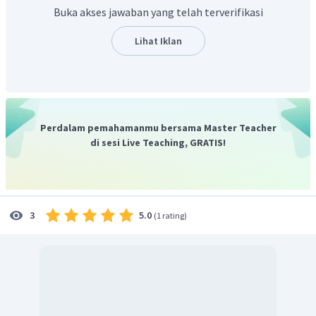
dengan cara menghubungkan pola disebut dengan
Buka akses jawaban yang telah terverifikasi
penelitian eksplanatif.
Jadi, jawaban yang tepat adalah C.
Lihat Iklan
Perdalam pemahamanmu bersama Master Teacher
di sesi Live Teaching, GRATIS!
5.0
3
(
1 rating
)