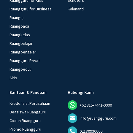
Ruangguru for Kids
Schoters
Ruangguru for Business
Kalananti
Ruanguji
Ruangbaca
Ruangkelas
Ruangbelajar
Ruangpengajar
Ruangguru Privat
Ruangpeduli
Airis
Bantuan & Panduan
Hubungi Kami
Kredensial Perusahaan
+62 815-7441-0000
Beasiswa Ruangguru
info@ruangguru.com
Cicilan Ruangguru
Promo Ruangguru
02130930000