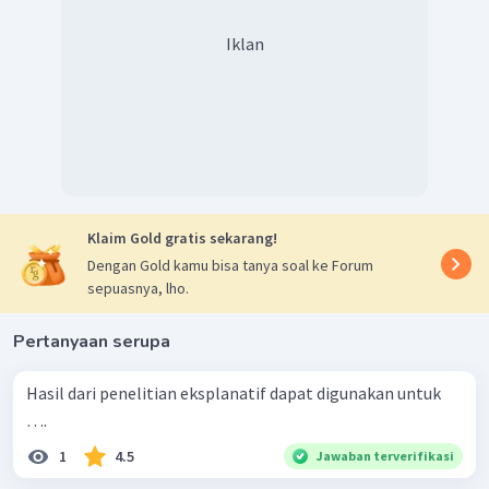
Iklan
Klaim Gold gratis sekarang!
Dengan Gold kamu bisa tanya soal ke Forum
sepuasnya, lho.
Pertanyaan serupa
Hasil dari penelitian eksplanatif dapat digunakan untuk
….
1
4.5
Jawaban terverifikasi