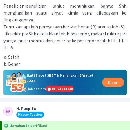
Penelitian-penelitian lanjut menunjukan bahwa Shh
menghasilkan suatu sinyal kimia yang dilepaskan ke
lingkungannya.
Tentukan apakah pernyataan berikut benar (B) atau salah (S)!
Jika ektopik Shh diletakkan lebih posterior, maka struktur jari
yang akan terbentuk dari anterior ke posterior adalah III-II-II-
III-IV.
Salah
Benar
Ikuti Tryout SNBT & Menangkan E-Wallet
100rb
Klaim
Habis dalam
01
:
21
:
44
:
18
N. Puspita
Master Teacher
Jawaban terverifikasi