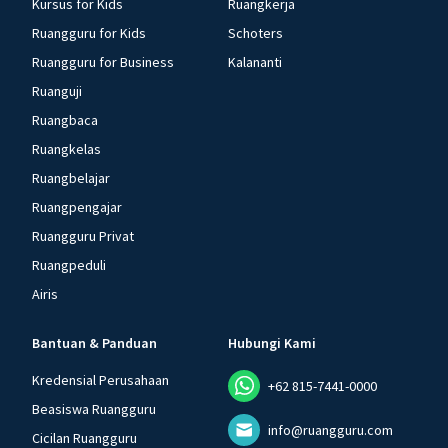
Kursus for Kids
Ruangkerja
Ruangguru for Kids
Schoters
Ruangguru for Business
Kalananti
Ruanguji
Ruangbaca
Ruangkelas
Ruangbelajar
Ruangpengajar
Ruangguru Privat
Ruangpeduli
Airis
Bantuan & Panduan
Hubungi Kami
Kredensial Perusahaan
+62 815-7441-0000
Beasiswa Ruangguru
info@ruangguru.com
Cicilan Ruangguru