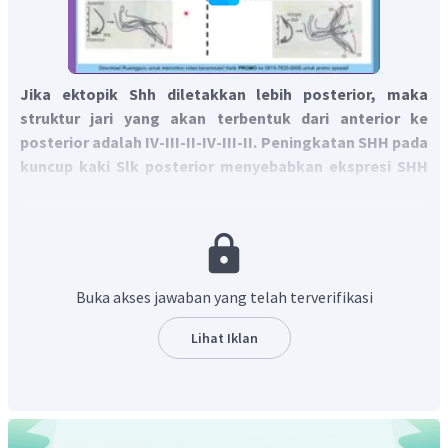
Jika ektopik Shh diletakkan lebih posterior, maka
struktur jari yang akan terbentuk dari anterior ke
posterior adalah IV-III-II-IV-III-II. Peningkatan SHH pada
kuncup kaki Slk posterior menyebabkan ekspresi SHH
ektopik anterior dan polidaktili preaksial.
Slk ZRS SNP
mengubah ekspresi SHH posterior dan menyebabkan
peningkatan regulasi GLI1, sebuah gen yang responsif
terhadap pensinyalan Hedgehog. SHH adalah faktor difusi
yang terlokalisasi di posterior, yang memediasi induksi
Buka akses jawaban yang telah terverifikasi
polidaktili preaksial di kaki Slk. Overekspresi SHH dalam
ZPA tunas kaki posterior adalah sinyal induktif utama yang
Lihat Iklan
menginduksi ekspresi SHH anterior dan polidaktili
preaksial di kaki Slk anterior.
Dengan demikian, pernyataan di atas SALAH.