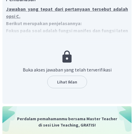
Jawaban yang tepat dari pertanyaan tersebut adalah
opsi C.
Berikut merupakan penjelasannya:
Fokus pada soal adalah fungsi manifes dan fungsi laten
dari pendidikan.
Fungsi manifes
merupakan
fungsi yang tampak dan
dirasakan
oleh masyarakat,
sedangkan
fungsi laten
merupakan
fungsi yang tidak tampak.
Sesuai pilihan jawaban,
fungsi manifes dalam pendidikan
Buka akses jawaban yang telah terverifikasi
adalah untuk mendapatkan ilmu pengetahuan.
Sementara
fungsi latennya adalah menghambat
Lihat Iklan
kesempatan anak untuk bekerja, karena pendidikan
memperpanjang masa remaja yang diisi oleh kegiatan
bersekolah.
Jadi, jawaban yang tepat adalah C.
Perdalam pemahamanmu bersama Master Teacher
di sesi Live Teaching, GRATIS!