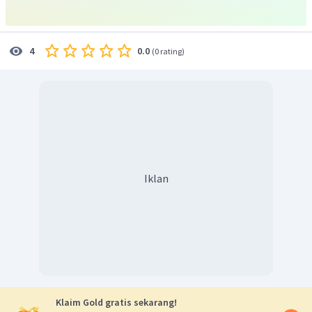
0.0
4
(
0 rating
)
Iklan
Klaim Gold gratis sekarang!