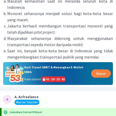
Masalah kemacetan saat ini melanda seluruh kota di
Indonesia.
Monorel seharusnya menjadi solusi bagi kota-kota besar
yang macet.
Jakarta berhasil membangun transportasi monorel yang
telah dijadikan
pilot project.
Masyarakat seharusnya didorong untuk menggunakan
transportasi sepeda motor daripada mobil.
Saat ini, banyak kota-kota besar di Indonesia yang tidak
mengembangkan transportasi publik yang memdai.
Ikuti Tryout SNBT & Menangkan E-Wallet
100rb
Klaim
Habis dalam
01
:
19
:
13
:
41
A. Acfreelance
Master Teacher
Jawaban terverifikasi