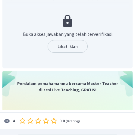
yaitu tanggapan penulis terhadap masalah dalam teks.
Berdasarkan teks di atas, pendapat yang sejalan dengan isi
teks eksposisi tersebut adalah
"Monorel seharusnya menjadi
solusi bagi kota-kota besar yang macet."
Hal ini bisa
Buka akses jawaban yang telah terverifikasi
dibuktikan pada paragraf keempat, yang menyatakan
"
Kami ingin memastikan bahwa proyeksi macet total yang
Lihat Iklan
menjadi bencana lalu lintas itu dapat dihindari. Jakarta
sudah seharusnya dan telah tepat melakukan pembangunan
transportasi monorel."
Dapat disimpulkan, pendapat yang sejalan dengan isi
teks eksposisi tersebut adalah
"Monorel seharusnya
Perdalam pemahamanmu bersama Master Teacher
menjadi solusi bagi kota-kota besar yang macet."
di sesi Live Teaching, GRATIS!
Dengan demikian, jawaban yang tepat adalah B.
0.0
4
(
0 rating
)