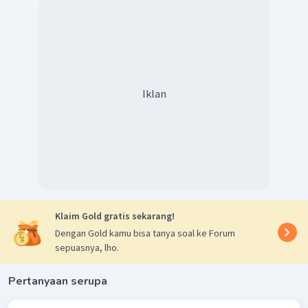
Iklan
Klaim Gold gratis sekarang!
Dengan Gold kamu bisa tanya soal ke Forum
sepuasnya, lho.
Pertanyaan serupa