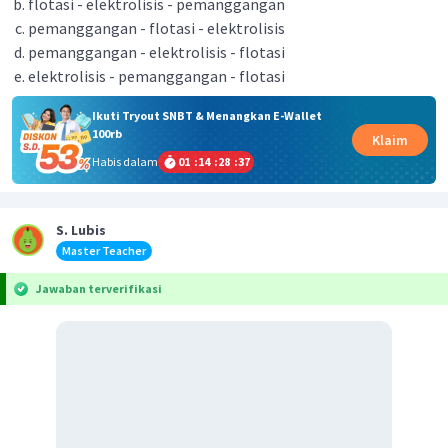
flotasi - elektrolisis - pemanggangan
pemanggangan - flotasi - elektrolisis
pemanggangan - elektrolisis - flotasi
elektrolisis - pemanggangan - flotasi
Ikuti Tryout SNBT & Menangkan E-Wallet
100rb
Klaim
Habis dalam
01
:
14
:
28
:
37
S. Lubis
Master Teacher
Jawaban terverifikasi