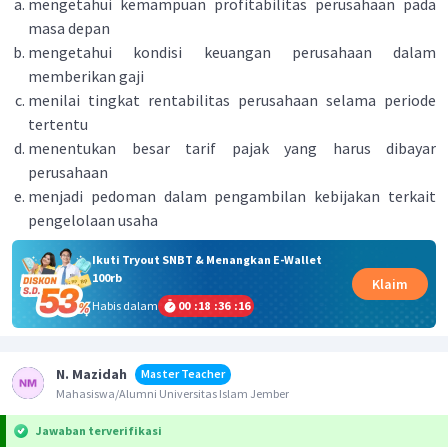
mengetahui kemampuan profitabilitas perusahaan pada
masa depan
mengetahui kondisi keuangan perusahaan dalam
memberikan gaji
menilai tingkat rentabilitas perusahaan selama periode
tertentu
menentukan besar tarif pajak yang harus dibayar
perusahaan
menjadi pedoman dalam pengambilan kebijakan terkait
pengelolaan usaha
Ikuti Tryout SNBT & Menangkan E-Wallet
100rb
Klaim
Habis dalam
00
:
18
:
36
:
16
N. Mazidah
Master Teacher
Mahasiswa/Alumni Universitas Islam Jember
Jawaban terverifikasi