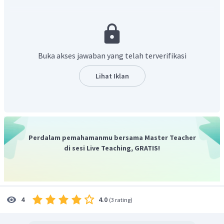
informasi tersebut untuk mengambil suatu
kebijakan.
Pemerintah berhak mendapatkan informasi
akuntansi untuk keperluan pemungutan (penetapan)
pajak dan untuk memenuhi ketentuan peraturan serta
undang-undang.
Pihak pemerintah juga akan menetapkan
Buka akses jawaban yang telah terverifikasi
dan juga memantau akuntansi, seperti pendapatan
penjualan laba bersih untuk setiap skala bisnis. Tujuannya
Lihat Iklan
adalah untuk memastikan bahwa perusahaan tersebut
sudah mematuhi peraturan karyawan, konsumen dan juga
keselamatannya.
Jadi, jawaban yang tepat adalah pilihan D.
Perdalam pemahamanmu bersama Master Teacher
di sesi Live Teaching, GRATIS!
4.0
4
(
3 rating
)