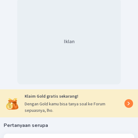
Iklan
Klaim Gold gratis sekarang!
Dengan Gold kamu bisa tanya soal ke Forum
sepuasnya, lho.
Pertanyaan serupa