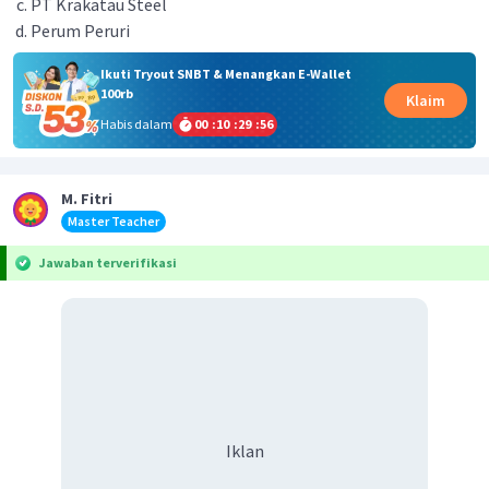
PT Krakatau Steel
Perum Peruri
Ikuti Tryout SNBT & Menangkan E-Wallet
100rb
Klaim
Habis dalam
00
:
10
:
29
:
56
M. Fitri
Master Teacher
Jawaban terverifikasi
Iklan