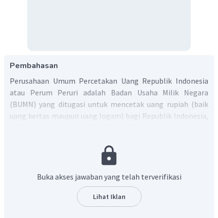
Pembahasan
Perusahaan Umum Percetakan Uang Republik Indonesia
atau Perum Peruri adalah Badan Usaha Milik Negara
(BUMN) yang ditugasi untuk mencetak uang rupiah (baik
uang kertas maupun uang logam) bagi Republik Indonesia,
sesuai dengan Peraturan Pemerintah Nomor 6 tahun 2019.
Jadi, jawaban yang benar adalah pilihan D.
Buka akses jawaban yang telah terverifikasi
Lihat Iklan