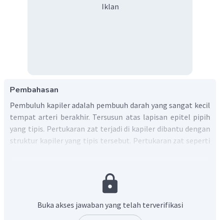
Iklan
Pembahasan
Pembuluh kapiler adalah pembuuh darah yang sangat kecil
tempat arteri berakhir. Tersusun atas lapisan epitel pipih
yang tipis. Pertukaran zat terjadi di kapiler dibantu dengan
struktur kapiler yang tipis tersebut. Pertukaran zat seperti
oksigen, penyampaian nutrisi, dan pengambilan limbah
hasil metabolisme dilakukan oleh pembuluh kapiler ini.
Dengan demikian, pilihan jawaban yang tepat adalah B.
Buka akses jawaban yang telah terverifikasi