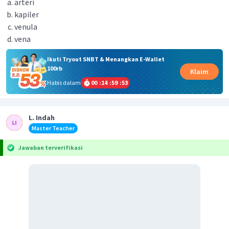
arteri
kapiler
venula
vena
Ikuti Tryout SNBT & Menangkan E-Wallet
100rb
Klaim
Habis dalam
00
:
14
:
59
:
53
L. Indah
Master Teacher
Jawaban terverifikasi