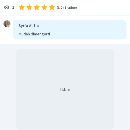
5.0
1
(
1 rating
)
Syifa Alifia
Mudah dimengerti
Iklan