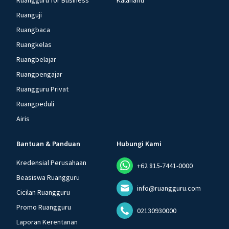
Ruangguru for Business
Kalananti
Ruanguji
Ruangbaca
Ruangkelas
Ruangbelajar
Ruangpengajar
Ruangguru Privat
Ruangpeduli
Airis
Bantuan & Panduan
Hubungi Kami
Kredensial Perusahaan
+62 815-7441-0000
Beasiswa Ruangguru
info@ruangguru.com
Cicilan Ruangguru
Promo Ruangguru
02130930000
Laporan Kerentanan