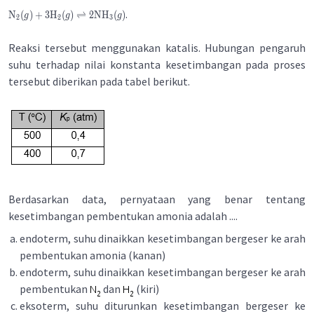
.
N
(
)
+
3
H
(
)
⇌
2
NH
(
)
g
g
g
2
2
3
Reaksi tersebut menggunakan katalis. Hubungan pengaruh
suhu terhadap nilai konstanta kesetimbangan pada proses
tersebut diberikan pada tabel berikut.
Berdasarkan data, pernyataan yang benar tentang
kesetimbangan pembentukan amonia adalah ....
endoterm, suhu dinaikkan kesetimbangan bergeser ke arah
pembentukan amonia (kanan)
endoterm, suhu dinaikkan kesetimbangan bergeser ke arah
pembentukan
dan
(kiri)
eksoterm, suhu diturunkan kesetimbangan bergeser ke