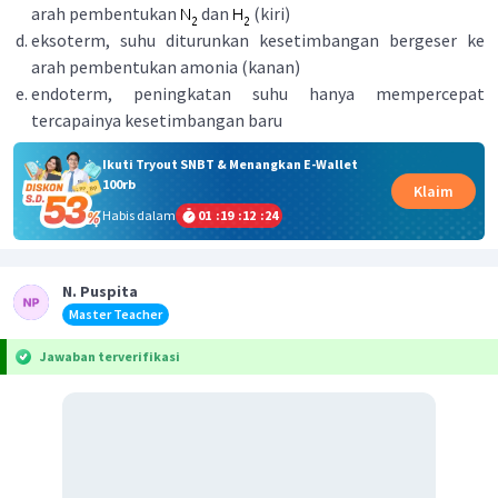
arah pembentukan
dan
(kiri)
eksoterm, suhu diturunkan kesetimbangan bergeser ke
arah pembentukan amonia (kanan)
endoterm, peningkatan suhu hanya mempercepat
tercapainya kesetimbangan baru
Ikuti Tryout SNBT & Menangkan E-Wallet
100rb
Klaim
Habis dalam
01
:
19
:
12
:
23
N. Puspita
Master Teacher
Jawaban terverifikasi