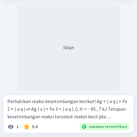
Iklan
Perhatikan reaksi kesetimbangan berikut! Ag + ( a q ) + Fe
2 + ( a q ) ⇌ Ag ( s ) + Fe 3 + ( a q ) △ H = − 65 , 7 kJ Tetapan
kesetimbangan reaksi tersebut makin kecil jika ....
1
5.0
Jawaban terverifikasi