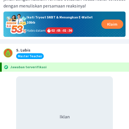
dengan menuliskan persamaan reaksinya!
Ikuti Tryout SNBT & Menangkan E-Wallet
100rb
Klaim
Habis dalam
02
:
05
:
01
:
36
S. Lubis
Master Teacher
Jawaban terverifikasi
Iklan