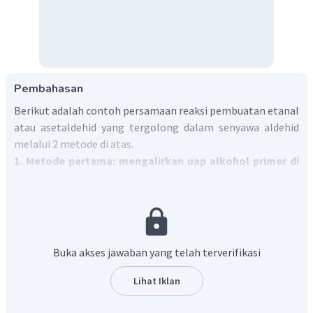
Pembahasan
Berikut adalah contoh persamaan reaksi pembuatan etanal
atau asetaldehid yang tergolong dalam senyawa aldehid
melalui 2 metode di atas.
1. Metode pertama: mengalirkan uap alkohol primer di
atas tembaga panas.
Uap etanol yang merupakan alkohol primer dialirkan di
Buka akses jawaban yang telah terverifikasi
atas tembaga panas sehingga terbentuk asetaldehid dan
Lihat Iklan
gas hidrogen. Pada reaksi ini, etanol mengalami reaksi
oksidasi.