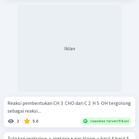
Iklan
Reaksi pembentukan CH 3 ​ CHO dari C 2 ​ H 5 ​ OH tergolong
sebagai reaksi....
2
5.0
Jawaban terverifikasi
Tuliskan reaksinya: a. metana + gas klorin → hasil A hasil A