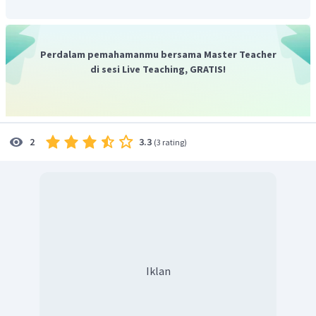
2. Metode kedua: Memanaskan garam kalsium format.
Untuk membentuk aldehid, garam kalsium format akan
Perdalam pemahamanmu bersama Master Teacher
dipanaskan bersama garam kalsium asam
di sesi Live Teaching, GRATIS!
monokarboksilat jenuh.
Kalsium asetat yang merupakan garam kalsium asam
3.3
2
(
3 rating
)
monokarboksilat jenuh direaksikan dan dipanaskan
dengan kalsium format, sehingga terbentuk dua molekul
asetaldehid dan dua molekul kalsium karbonat.
Jadi, jawaban sesuai dengan uraian di atas.
Iklan