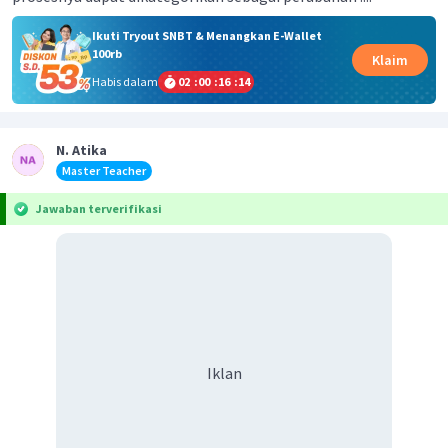
Ikuti Tryout SNBT & Menangkan E-Wallet
100rb
Klaim
Habis dalam
02
:
00
:
16
:
14
N. Atika
Master Teacher
Jawaban terverifikasi
Iklan