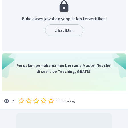
masyarakat.
Dengan melihat penjelasan tersebut,
jawaban yang
tepat dalam soal tersebut adalah perubahan yang
Buka akses jawaban yang telah terverifikasi
direncanakan
Lihat Iklan
Perdalam pemahamanmu bersama Master Teacher
di sesi Live Teaching, GRATIS!
0.0
2
(
0 rating
)