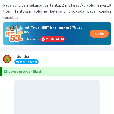
N
Pada suhu dan tekanan tertentu, 2 mol gas
volumenya 10
2
liter. Tentukan volume belerang trioksida pada kondisi
tersebut!
Ikuti Tryout SNBT & Menangkan E-Wallet
100rb
Klaim
Habis dalam
01
:
16
:
54
:
40
I. Solichah
Master Teacher
Jawaban terverifikasi