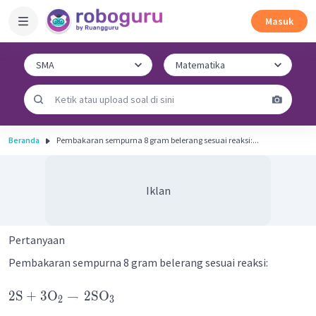
Masuk
Beranda
Pembakaran sempurna 8 gram belerang sesuai reaksi:...
Iklan
Pertanyaan
Pembakaran sempurna 8 gram belerang sesuai reaksi:
2
S
+
3
O
→
2
SO
2
3