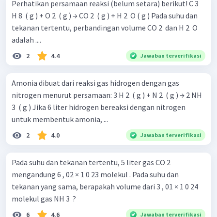
Perhatikan persamaan reaksi (belum setara) berikut! C 3 ​
H 8 ​ ( g ) + O 2 ​ ( g ) → CO 2 ​ ( g ) + H 2 ​ O ( g ) Pada suhu dan
tekanan tertentu, perbandingan volume CO 2 ​ dan H 2 ​ O
adalah ....
2
4.4
Jawaban terverifikasi
Amonia dibuat dari reaksi gas hidrogen dengan gas
nitrogen menurut persamaan: 3 H 2 ​ ( g ) + N 2 ​ ( g ) → 2 NH
3 ​ ( g ) Jika 6 liter hidrogen bereaksi dengan nitrogen
untuk membentuk amonia, ...
2
4.0
Jawaban terverifikasi
Pada suhu dan tekanan tertentu, 5 liter gas CO 2 ​
mengandung 6 , 02 × 1 0 23 molekul . Pada suhu dan
tekanan yang sama, berapakah volume dari 3 , 01 × 1 0 24
molekul gas NH 3 ​ ?
6
4.6
Jawaban terverifikasi