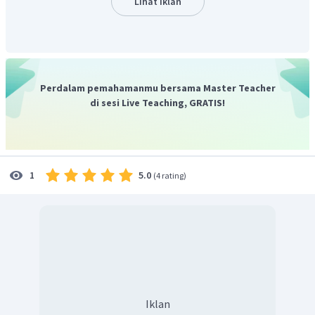
Lihat Iklan
menentukan perbandingan jumlah partikel atau
perbandingan mol.
Perdalam pemahamanmu bersama Master Teacher
di sesi Live Teaching, GRATIS!
5.0
1
(
4 rating
)
Iklan