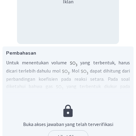
Iklan
Pembahasan
Untuk menentukan volume
yang terbentuk, harus
dicari terlebih dahulu mol
. Mol
dapat dihitung dari
perbandingan koefisien pada reaksi setara. Pada soal
diketahui bahwa gas
yang terbentuk diukur pada
kondisi yang sama dengan 2 mol gas
yang memiliki
volume 10 liter. Dengan demikian, penentuan mol gas
dapat menggunakan prinsip Hipotesis Avogadro. Menurut
hipotesis Avogadro, pada suhu, tekanan dan volume yang
Buka akses jawaban yang telah terverifikasi
sama, gas-gas yang berbeda memiliki jumlah partikel yang
sama. Perbandingan volume dapat digunakan untuk