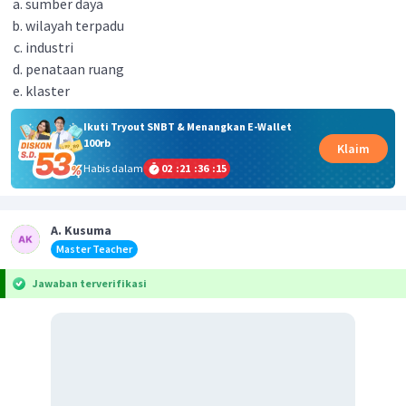
sumber daya
wilayah terpadu
industri
penataan ruang
klaster
Ikuti Tryout SNBT & Menangkan E-Wallet
100rb
Klaim
Habis dalam
02
:
21
:
36
:
15
A. Kusuma
Master Teacher
Jawaban terverifikasi