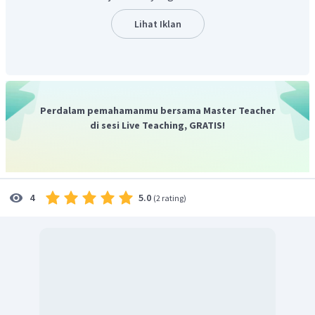
kota merupakan contoh konsep pembangunan wilayah
berbasis tata ruang
. Tata ruang berkaitan erat dengan
Lihat Iklan
konsep pengembangan wilayah. Penataan ruang memiliki
peran penting dalam p
enyelenggaraan pembangunan
dan upaya mewujudkan pembangunan berkelanjutan
.
Jadi, jawaban yang tepat adalah D.
Perdalam pemahamanmu bersama Master Teacher
di sesi Live Teaching, GRATIS!
5.0
4
(
2 rating
)