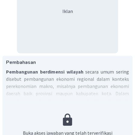
Iklan
Pembahasan
Pembangunan berdimensi wilayah
secara umum sering
disebut pembangunan ekonomi regional dalam konteks
perekonomian makro, misalnya pembangunan ekonomi
daerah baik provinsi maupun kabupaten kota. Dalam
konteks operasional pembangunan berdimensi wilayah
terkait dengan kegiatan pembangunan yang dilakukan
pada kawasan tertentu yang merupakan wilayah
pembangunan.
Pembagian wilayah indonesia menjadi
wilayah nasional, wilayah provinsi dan kabupaten atau
Buka akses jawaban yang telah terverifikasi